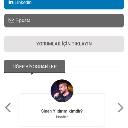
Linkedin
E-posta
YORUMLAR İÇIN TIKLAYIN
DİĞER BİYOGRAFİLER
Sinan Yıldırım kimdir?
Ali
kimdir?