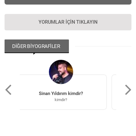
YORUMLAR İÇIN TIKLAYIN
DİĞER BİYOGRAFİLER
rım kimdir?
Ali Al Suleiman kimdir?
dir?
kimdir?