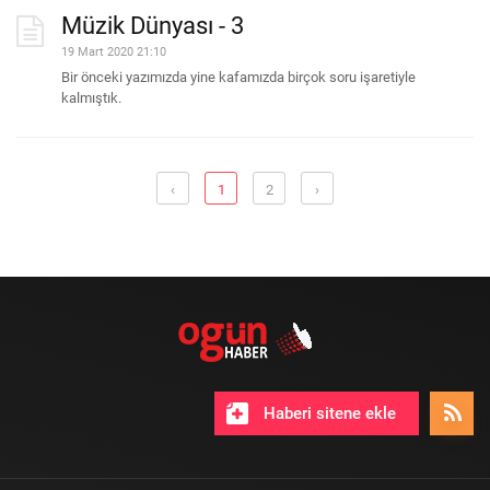
Müzik Dünyası - 3
19 Mart 2020 21:10
Bir önceki yazımızda yine kafamızda birçok soru işaretiyle
kalmıştık.
‹
1
2
›
Haberi sitene ekle