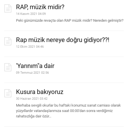
RAP, müzik midir?
14 Kasım 2021 04:09
Peki günümüzde revaçta olan RAP müzik midir? Nereden gelmiştir?
Rap müzik nereye doğru gidiyor??!
12 Ekim 2021 04:46
'Yarınım''a dair
09 Temmuz 2021 02:56
Kusura bakıyoruz
30 Haziran 2021 03:42
Merhaba sevgili okurlar bu haftaki konumuz sanat camiası olarak
yüzyıllardır vatandaşlarımıza saat 00:00'dan sonra verdiğimiz
rahatsızlığa dair özür…