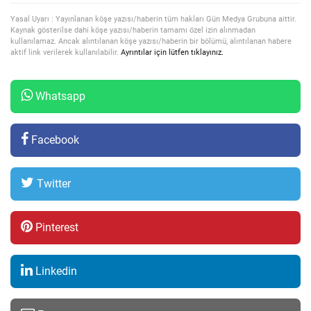
Yasal Uyarı : Yayınlanan köşe yazısı/haberin tüm hakları Gün Medya Grubuna aittir.
Kaynak gösterilse dahi köşe yazısı/haberin tamamı özel izin alınmadan
kullanılamaz. Ancak alıntılanan köşe yazısı/haberin bir bölümü, alıntılanan habere
aktif link verilerek kullanılabilir.
Ayrıntılar için lütfen tıklayınız.
Whatsapp
Facebook
Twitter
Pinterest
Linkedin