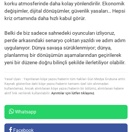
korku atmosferinde daha kolay yönlendirilir. Ekonomik
değişimler, dijital dönüşümler, güvenlik yasaları… Hepsi
kriz ortamında daha hızlı kabul görür.
Belki de biz sadece sahnedeki oyuncuları izliyoruz,
perde arkasındaki senaryo çoktan yazıldı ve adım adım
uygulanıyor. Dünya savaşa sürüklenmiyor; dünya,
planlanmış bir dönüşümün aşamalarından geçirilerek
yeni bir düzene doğru bilinçli şekilde ilerletiliyor olabilir.
Yasal Uyarı : Yayınlanan köşe yazısı/haberin tüm hakları Gün Medya Grubuna aittir.
Kaynak gösterilse dahi köşe yazısı/haberin tamamı özel izin alınmadan
kullanılamaz. Ancak alıntılanan köşe yazısı/haberin bir bölümü, alıntılanan habere
aktif link verilerek kullanılabilir.
Ayrıntılar için lütfen tıklayınız.
Whatsapp
Facebook