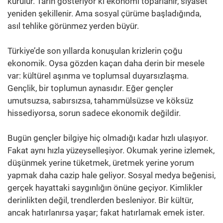
kurulur. Tarih gösteriyor ki ekonomi toparlanır, siyaset
yeniden şekillenir. Ama sosyal çürüme başladığında,
asıl tehlike görünmez yerden büyür.
Türkiye’de son yıllarda konuşulan krizlerin çoğu
ekonomik. Oysa gözden kaçan daha derin bir mesele
var: kültürel aşınma ve toplumsal duyarsızlaşma.
Gençlik, bir toplumun aynasıdır. Eğer gençler
umutsuzsa, sabırsızsa, tahammülsüzse ve köksüz
hissediyorsa, sorun sadece ekonomik değildir.
Bugün gençler bilgiye hiç olmadığı kadar hızlı ulaşıyor.
Fakat aynı hızla yüzeyselleşiyor. Okumak yerine izlemek,
düşünmek yerine tüketmek, üretmek yerine yorum
yapmak daha cazip hale geliyor. Sosyal medya beğenisi,
gerçek hayattaki saygınlığın önüne geçiyor. Kimlikler
derinlikten değil, trendlerden besleniyor. Bir kültür,
ancak hatırlanırsa yaşar; fakat hatırlamak emek ister.