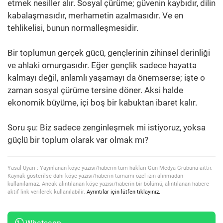
etmek nesiller alır. Sosyal çürüme; güvenin kaybıdır, dilin
kabalaşmasıdır, merhametin azalmasıdır. Ve en
tehlikelisi, bunun normalleşmesidir.
Bir toplumun gerçek gücü, gençlerinin zihinsel derinliği
ve ahlaki omurgasıdır. Eğer gençlik sadece hayatta
kalmayı değil, anlamlı yaşamayı da önemserse; işte o
zaman sosyal çürüme tersine döner. Aksi halde
ekonomik büyüme, içi boş bir kabuktan ibaret kalır.
Soru şu: Biz sadece zenginleşmek mi istiyoruz, yoksa
güçlü bir toplum olarak var olmak mı?
Yasal Uyarı : Yayınlanan köşe yazısı/haberin tüm hakları Gün Medya Grubuna aittir.
Kaynak gösterilse dahi köşe yazısı/haberin tamamı özel izin alınmadan
kullanılamaz. Ancak alıntılanan köşe yazısı/haberin bir bölümü, alıntılanan habere
aktif link verilerek kullanılabilir.
Ayrıntılar için lütfen tıklayınız.