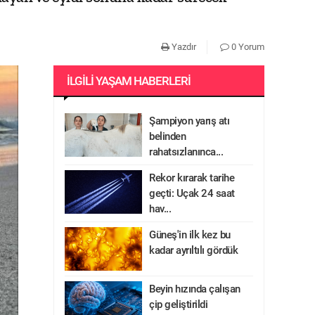
Yazdır
0 Yorum
İLGILI YAŞAM HABERLERI
Şampiyon yarış atı
belinden
rahatsızlanınca...
Rekor kırarak tarihe
geçti: Uçak 24 saat
hav...
Güneş'in ilk kez bu
kadar ayrıltılı gördük
Beyin hızında çalışan
çip geliştirildi