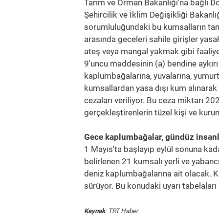
Tarım ve Orman Bakanlığı'na bağlı D
Şehircilik ve İklim Değişikliği Bakan
sorumluluğundaki bu kumsalların tam
arasında geceleri sahile girişler yas
ateş veya mangal yakmak gibi faaliy
9'uncu maddesinin (a) bendine aykırı o
kaplumbağalarına, yuvalarına, yumurta
kumsallardan yasa dışı kum alınarak y
cezaları veriliyor. Bu ceza miktarı 202
gerçekleştirenlerin tüzel kişi ve kur
Gece kaplumbağalar, gündüz insanl
1 Mayıs'ta başlayıp eylül sonuna kad
belirlenen 21 kumsalı yerli ve yabanc
deniz kaplumbağalarına ait olacak. K
sürüyor. Bu konudaki uyarı tabelaları i
Kaynak
: TRT Haber