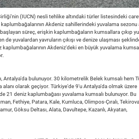
iği'nin (IUCN) nesli tehlike altındaki türler listesindeki care
 kaplumbağalarının Akdeniz sahillerindeki yuvalama sezonu a
 başlayan süreç, erişkin kaplumbağaların kumsallara çıkıp y
 de yuvalardan yavruların çıkışı ve denize ulaşması şeklinde
z kaplumbağalarının Akdeniz'deki en büyük yuvalama kumsall
r.
ı, Antalya'da bulunuyor. 30 kilometrelik Belek kumsalı hem T
alanı olarak geçiyor. Türkiye'de 9'u Antalya'da olmak üzere
inde 21 deniz kaplumbağası yuvalama kumsalı bulunuyor. Bu
aman, Fethiye, Patara, Kale, Kumluca, Olimpos-Çıralı, Tekirova
namur, Göksu Deltası, Alata, Davultepe, Kazanlı, Akyatan,