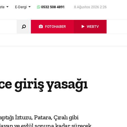
ete
E-Dergi
0532 508 4891
8 Ağustos 2026 2:26
FOTOHABER
WEBTV
e giriş yasağı
tığı İztuzu, Patara, Çıralı gibi
şlayan ve eylül sonuna kadar sürecek