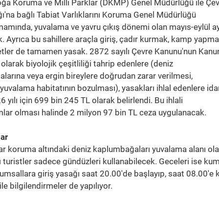
oğa Koruma ve Milli Parklar (DKMP) Genel Müdürlüğü ile Çe
lığı'na bağlı Tabiat Varlıklarını Koruma Genel Müdürlüğü
amında, yuvalama ve yavru çıkış dönemi olan mayıs-eylül ay
ak. Ayrıca bu sahillere araçla giriş, çadır kurmak, kamp yapma
etler de tamamen yasak. 2872 sayılı Çevre Kanunu'nun Kanu
larak biyolojik çeşitliliği tahrip edenlere (deniz
larına veya ergin bireylere doğrudan zarar verilmesi,
uvalama habitatının bozulması), yasakları ihlal edenlere ida
6 yılı için 699 bin 245 TL olarak belirlendi. Bu ihlali
umlar olması halinde 2 milyon 97 bin TL ceza uygulanacak.
ar
ar koruma altındaki deniz kaplumbağaları yuvalama alanı ol
ı turistler sadece gündüzleri kullanabilecek. Geceleri ise kum
umsallara giriş yasağı saat 20.00'de başlayıp, saat 08.00'e 
le bilgilendirmeler de yapılıyor.