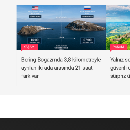
YAŞAM
YAŞAM
Bering Boğazı'nda 3,8 kilometreyle
Yalnız s
ayrılan iki ada arasında 21 saat
güvenli ü
fark var
sürpriz ü