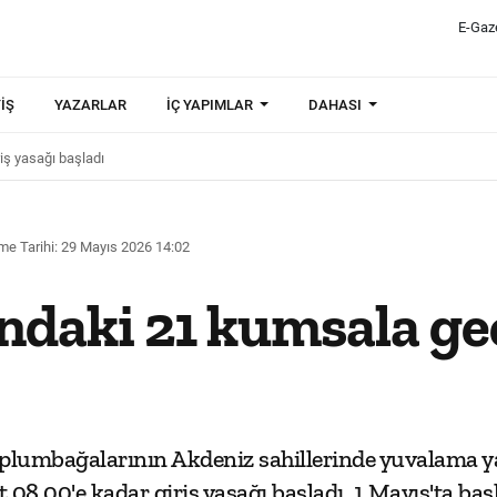
E-Gaz
IŞ
YAZARLAR
İÇ YAPIMLAR
DAHASI
iş yasağı başladı
me Tarihi: 29 Mayıs 2026 14:02
daki 21 kumsala gec
aplumbağalarının Akdeniz sahillerinde yuvalama yap
 08.00'e kadar giriş yasağı başladı. 1 Mayıs'ta ba