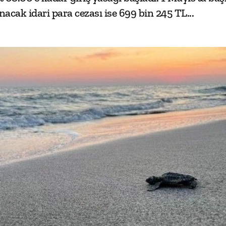
nacak idari para cezası ise 699 bin 245 TL...