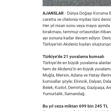
AJANSLAR
- Dünya Doğayı Koruma Birl
caretta ve chelonia mydas türü deniz
Her yıl nisan sonu veya mayıs ayında
bırakması, temmuz ortasından itibaren
ayı sonuna kadar devam ediyor. Deni
Türkiye'nin Akdeniz kıyıları oluşturuyo
Türkiye'de 21 yuvalama kumsalı
Türkiye'de en büyük yuvalama alanlar
hem de Akdeniz'in en büyük yuvalama 
Muğla, Mersin, Adana ve Hatay iller
kumsallar şöyle; Ekincik, Dalyan, Dal
Belek, Kızılot, Demirtaş, Gazipaşa, A
Yumurtalık, Samandağ.
Bu yıl ceza miktarı 699 bin 245 TL