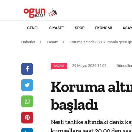
GENEL
SIYASET
SPOR
EKONOMI
ASAY
Haberler
Yaşam
Koruma altındaki 21 kumsala gece gir
29 Mayıs 2026 14:02
Güncelle
YAŞAM
Koruma altın
başladı
Nesli tehlike altındaki deniz k
kumsallara saat 20.00'den saat