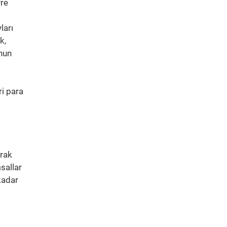
vre
ları
k,
nun
ri para
arak
sallar
kadar