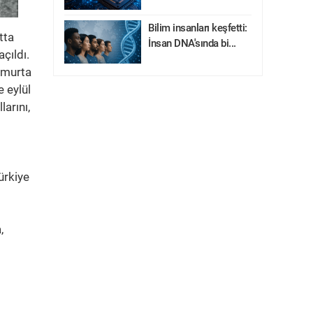
Bilim insanları keşfetti:
tta
İnsan DNA'sında bi...
çıldı.
umurta
 eylül
arını,
ürkiye
,