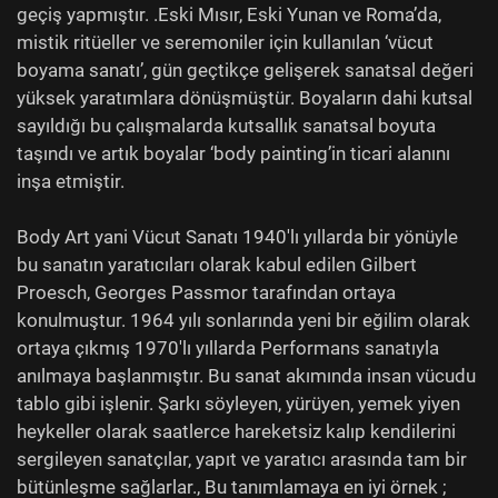
geçiş yapmıştır. .Eski Mısır, Eski Yunan ve Roma’da,
mistik ritüeller ve seremoniler için kullanılan ‘vücut
boyama sanatı’, gün geçtikçe gelişerek sanatsal değeri
yüksek yaratımlara dönüşmüştür. Boyaların dahi kutsal
sayıldığı bu çalışmalarda kutsallık sanatsal boyuta
taşındı ve artık boyalar ‘body painting’in ticari alanını
inşa etmiştir.
Body Art yani Vücut Sanatı 1940'lı yıllarda bir yönüyle
bu sanatın yaratıcıları olarak kabul edilen Gilbert
Proesch, Georges Passmor tarafından ortaya
konulmuştur. 1964 yılı sonlarında yeni bir eğilim olarak
ortaya çıkmış 1970'lı yıllarda Performans sanatıyla
anılmaya başlanmıştır. Bu sanat akımında insan vücudu
tablo gibi işlenir. Şarkı söyleyen, yürüyen, yemek yiyen
heykeller olarak saatlerce hareketsiz kalıp kendilerini
sergileyen sanatçılar, yapıt ve yaratıcı arasında tam bir
bütünleşme sağlarlar., Bu tanımlamaya en iyi örnek ;