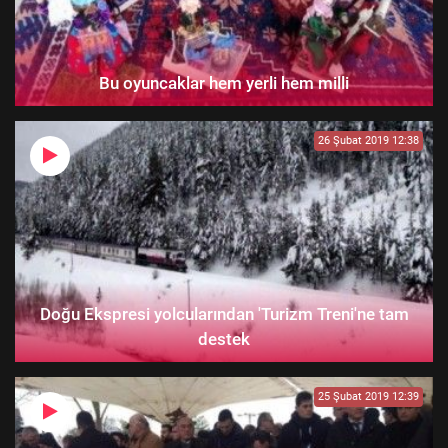
Bu oyuncaklar hem yerli hem milli
26 Şubat 2019 12:38
Doğu Ekspresi yolcularından 'Turizm Treni'ne tam
destek
25 Şubat 2019 12:39