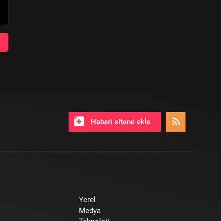
Haberi sitene ekle
Yerel
Medya