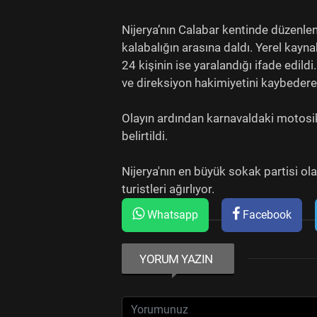
Nijerya’nın Calabar kentinde düzenlen
kalabalığın arasına daldı. Yerel kayn
24 kişinin ise yaralandığı ifade edild
ve direksiyon hakimiyetini kaybederek
Olayın ardından karnavaldaki motosikl
belirtildi.
Nijerya'nın en büyük sokak partisi ola
turistleri ağırlıyor.
Whatsapp
Facebook
YORUM YAZIN