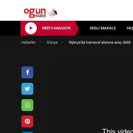
WEBTV ANASAYFA
SESLI MAKALE
YA
Haberler
Dünya
Nijerya'da karnaval alanına araç daldı