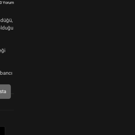
0 Yorum
ldüğü,
 olduğu
eği
abancı
sta