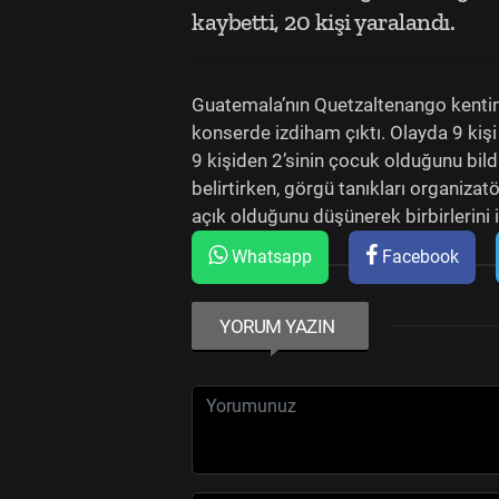
kaybetti, 20 kişi yaralandı.
Guatemala’nın Quetzaltenango kentin
konserde izdiham çıktı. Olayda 9 kişi h
9 kişiden 2’sinin çocuk olduğunu bild
belirtirken, görgü tanıkları organizatö
açık olduğunu düşünerek birbirlerini it
Whatsapp
Facebook
YORUM YAZIN