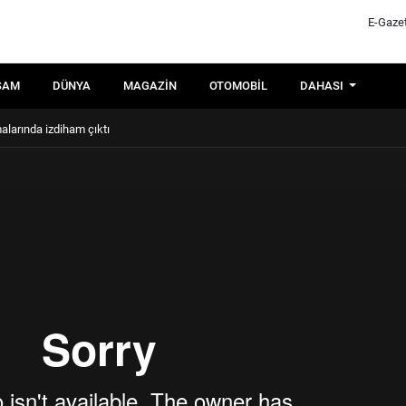
E-Gaze
ŞAM
DÜNYA
MAGAZIN
OTOMOBIL
DAHASI
larında izdiham çıktı