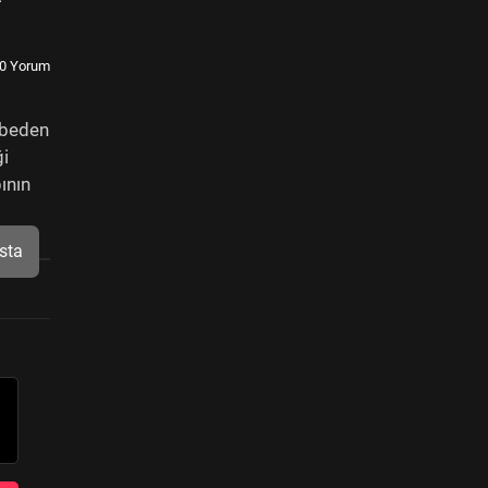
0 Yorum
aybeden
ği
ının
sta