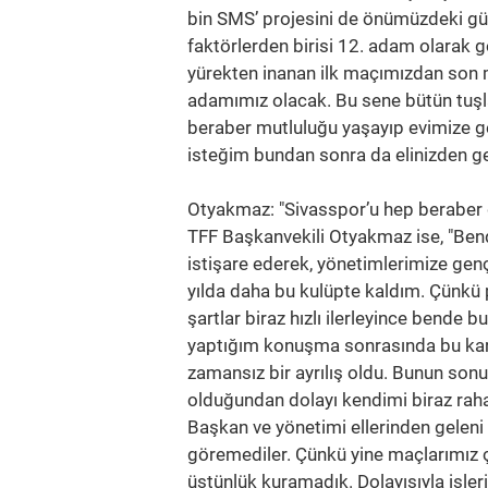
bin SMS’ projesini de önümüzdeki gün
faktörlerden birisi 12. adam olarak g
yürekten inanan ilk maçımızdan son m
adamımız olacak. Bu sene bütün tuş
beraber mutluluğu yaşayıp evimize ge
isteğim bundan sonra da elinizden gel
Otyakmaz: "Sivasspor’u hep beraber 
TFF Başkanvekili Otyakmaz ise, "Ben
istişare ederek, yönetimlerimize genç
yılda daha bu kulüpte kaldım. Çünkü
şartlar biraz hızlı ilerleyince bende
yaptığım konuşma sonrasında bu kar
zamansız bir ayrılış oldu. Bunun 
olduğundan dolayı kendimi biraz rah
Başkan ve yönetimi ellerinden geleni
göremediler. Çünkü yine maçlarımız ç
üstünlük kuramadık. Dolayısıyla işler