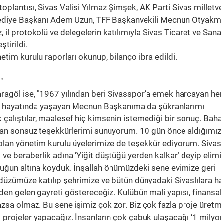
plantısı, Sivas Valisi Yılmaz Şimşek, AK Parti Sivas milletve
lediye Başkanı Adem Uzun, TFF Başkanvekili Mecnun Otyakm
l protokolü ve delegelerin katılımıyla Sivas Ticaret ve Sana
tirildi.
etim kurulu raporları okunup, bilanço ibra edildi.
"
ragöl ise, "1967 yılından beri Sivasspor’a emek harcayan h
de hayatında yaşayan Mecnun Başkanıma da şükranlarımı
çalıştılar, maalesef hiç kimsenin istemediği bir sonuç. Baha
an sonsuz teşekkürlerimi sunuyorum. 10 gün önce aldığımız
 olan yönetim kurulu üyelerimize de teşekkür ediyorum. Sivas
 ve beraberlik adına ‘Yiğit düştüğü yerden kalkar’ deyip elimi
ğun altına koyduk. İnşallah önümüzdeki sene evimize geri
üzümüze katılıp şehrimize ve bütün dünyadaki Sivaslılara h
den gelen gayreti göstereceğiz. Kulübün mali yapısı, finansa
mazsa olmaz. Bu sene işimiz çok zor. Biz çok fazla proje üre
k projeler yapacağız. İnsanların çok çabuk ulaşacağı ‘1 mily