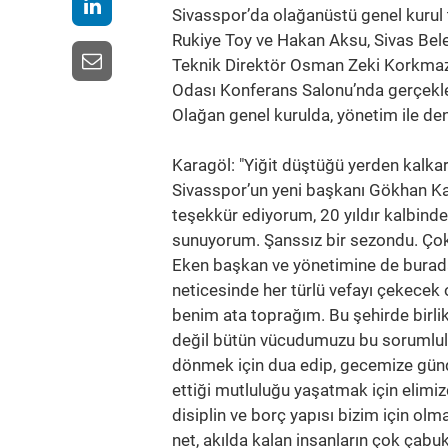
Sivasspor’da olağanüstü genel kurul to
Rukiye Toy ve Hakan Aksu, Sivas Be
Teknik Direktör Osman Zeki Korkmaz, i
Odası Konferans Salonu’nda gerçekleş
Olağan genel kurulda, yönetim ile den
Karagöl: "Yiğit düştüğü yerden kalkar
Sivasspor’un yeni başkanı Gökhan Ka
teşekkür ediyorum, 20 yıldır kalbin
sunuyorum. Şanssız bir sezondu. Çok 
Eken başkan ve yönetimine de burad
neticesinde her türlü vefayı çekecek
benim ata toprağım. Bu şehirde birlik
değil bütün vücudumuzu bu sorumlulu
dönmek için dua edip, gecemize günd
ettiği mutluluğu yaşatmak için elimiz
disiplin ve borç yapısı bizim için ol
net, akılda kalan insanların çok çabu