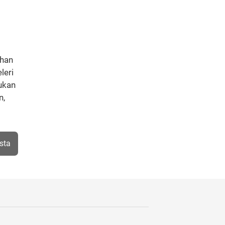
khan
leri
ğukan
n,
sta