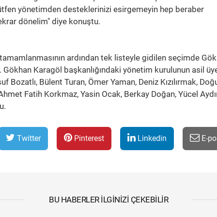
ütfen yönetimden desteklerinizi esirgemeyin hep beraber
ekrar dönelim" diye konuştu.
tamamlanmasının ardından tek listeyle gidilen seçimde Gö
i. Gökhan Karagöl başkanlığındaki yönetim kurulunun asil üye
suf Bozatlı, Bülent Turan, Ömer Yaman, Deniz Kızılırmak, Do
Ahmet Fatih Korkmaz, Yasin Ocak, Berkay Doğan, Yücel Aydı
u.
Twitter
Pinterest
Linkedin
E-po
BU HABERLER İLGINIZI ÇEKEBILIR