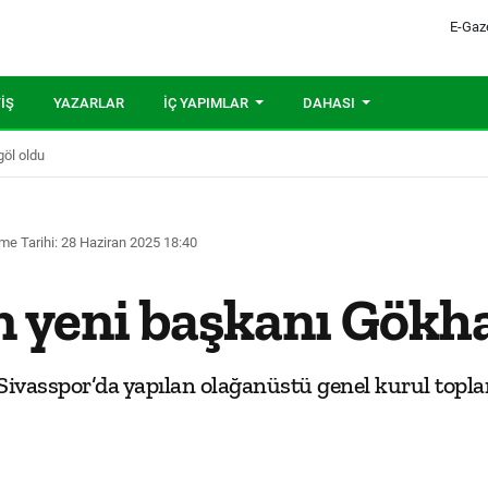
E-Gaz
IŞ
YAZARLAR
İÇ YAPIMLAR
DAHASI
öl oldu
me Tarihi: 28 Haziran 2025 18:40
n yeni başkanı Gökh
Sivasspor’da yapılan olağanüstü genel kurul topla