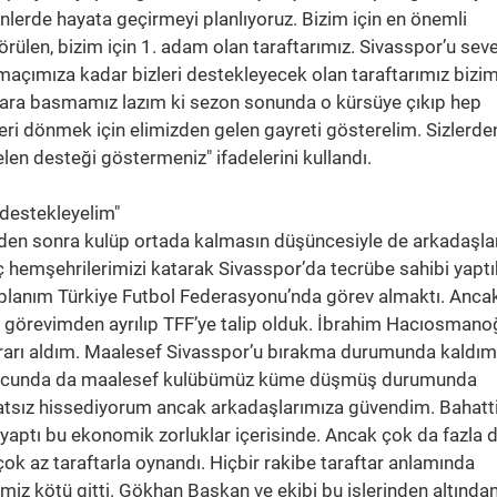
lerde hayata geçirmeyi planlıyoruz. Bizim için en önemli
örülen, bizim için 1. adam olan taraftarımız. Sivasspor’u seve
açımıza kadar bizleri destekleyecek olan taraftarımız bizim
lara basmamız lazım ki sezon sonunda o kürsüye çıkıp hep
ri dönmek için elimizden gelen gayreti gösterelim. Sizlerde
en desteği göstermeniz" ifadelerini kullandı.
destekleyelim"
den sonra kulüp ortada kalmasın düşüncesiyle de arkadaşla
 hemşehrilerimizi katarak Sivasspor’da tecrübe sahibi yaptık
 planım Türkiye Futbol Federasyonu’nda görev almaktı. Anca
 bu görevimden ayrılıp TFF’ye talip olduk. İbrahim Hacıosmanoğ
arı aldım. Maalesef Sivasspor’u bırakma durumunda kaldım.
sonucunda da maalesef kulübümüz küme düşmüş durumunda
atsız hissediyorum ancak arkadaşlarımıza güvendim. Bahatt
 yaptı bu ekonomik zorluklar içerisinde. Ancak çok da fazla 
ok az taraftarla oynandı. Hiçbir rakibe taraftar anlamında
imiz kötü gitti. Gökhan Başkan ve ekibi bu işlerinden altında