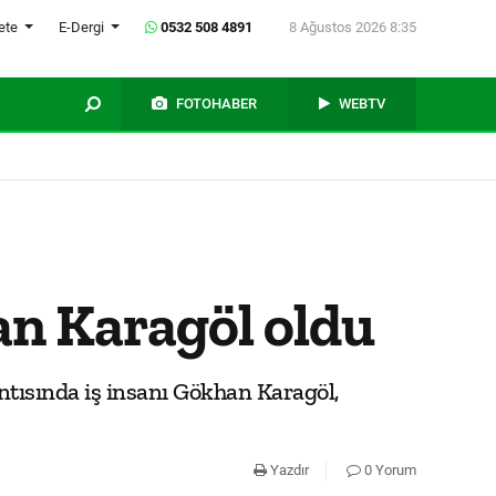
ete
E-Dergi
0532 508 4891
8 Ağustos 2026 8:35
FOTOHABER
WEBTV
an Karagöl oldu
ntısında iş insanı Gökhan Karagöl,
Yazdır
0 Yorum