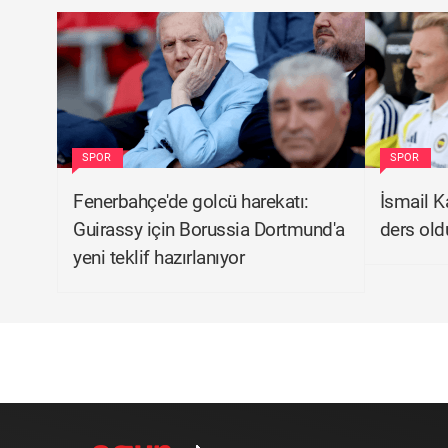
SPOR
SPOR
Fenerbahçe'de golcü harekatı:
İsmail Ka
Guirassy için Borussia Dortmund'a
ders old
yeni teklif hazırlanıyor