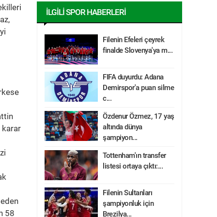
killeri
İLGILI SPOR HABERLERI
az,
yi
Filenin Efeleri çeyrek
finalde Slovenya'ya m...
FIFA duyurdu: Adana
Demirspor'a puan silme
erkese
c...
ttin
Özdenur Özmez, 17 yaş
altında dünya
 karar
şampiyon...
zi
Tottenham'ın transfer
listesi ortaya çıktı:...
ak
l
Filenin Sultanları
tmeden
şampiyonluk için
on 58
Brezilya...