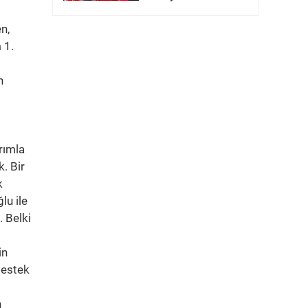
n,
 1.
n
rımla
. Bir
k
lu ile
 Belki
in
destek
n