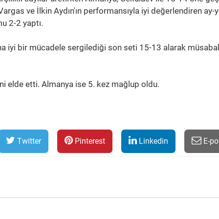
Vargas ve İlkin Aydın'ın performansıyla iyi değerlendiren ay-yı
u 2-2 yaptı.
ha iyi bir mücadele sergilediği son seti 15-13 alarak müsab
ini elde etti. Almanya ise 5. kez mağlup oldu.
Twitter
Pinterest
Linkedin
E-po