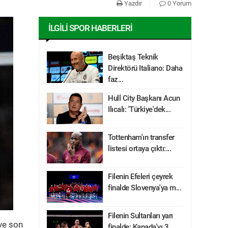
Yazdır
0 Yorum
İLGILI SPOR HABERLERI
Beşiktaş Teknik
Direktörü Italiano: Daha
faz...
Hull City Başkanı Acun
Ilıcalı: 'Türkiye'dek...
Tottenham'ın transfer
listesi ortaya çıktı:...
Filenin Efeleri çeyrek
finalde Slovenya'ya m...
Filenin Sultanları yarı
 ve son
finalde: Kanada'yı 3...