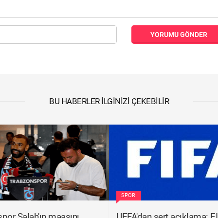
YORUMU GÖNDER
BU HABERLER İLGINIZI ÇEKEBILIR
SPOR
por Salah'ın maaşını
UEFA'dan sert açıklama: F