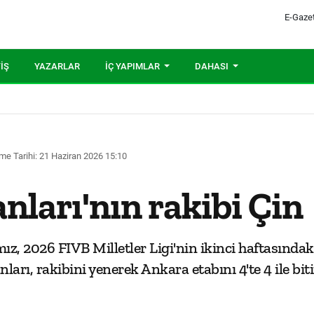
E-Gaze
IŞ
YAZARLAR
İÇ YAPIMLAR
DAHASI
me Tarihi: 21 Haziran 2026 15:10
anları'nın rakibi Çin
ız, 2026 FIVB Milletler Ligi'nin ikinci haftasınd
ları, rakibini yenerek Ankara etabını 4'te 4 ile bi