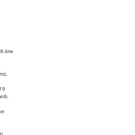
-8 öne
miz,
-19
rdı.
ın
i.