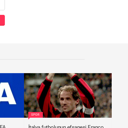
SPOR
IFA
İtalya futbolunun efsanesi Franco