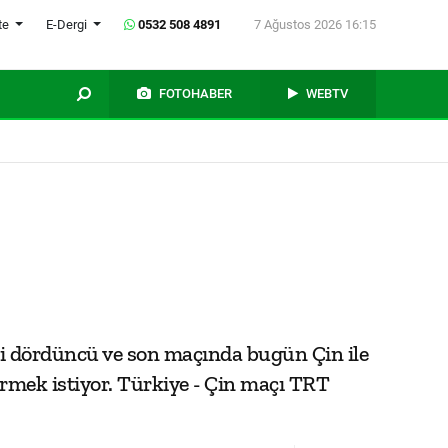
te
E-Dergi
0532 508 4891
7 Ağustos 2026 16:15
FOTOHABER
WEBTV
aki dördüncü ve son maçında bugün Çin ile
tirmek istiyor. Türkiye - Çin maçı TRT