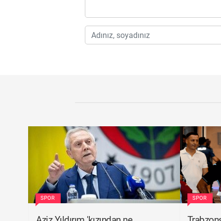
SPOR
SPOR
Aziz Yıldırım 'kızından ne
Trabzons