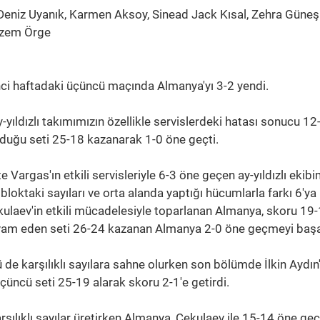
eniz Uyanık, Karmen Aksoy, Sinead Jack Kısal, Zehra Güneş
Gizem Örge
inci haftadaki üçüncü maçında Almanya'yı 3-2 yendi.
ıldızlı takımımızın özellikle servislerdeki hatası sonucu 12
nduğu seti 25-18 kazanarak 1-0 öne geçti.
te Vargas'ın etkili servisleriyle 6-3 öne geçen ay-yıldızlı ekibi
 bloktaki sayıları ve orta alanda yaptığı hücumlarla farkı 6'ya
kulaev'in etkili mücadelesiyle toparlanan Almanya, skoru 19
devam eden seti 26-24 kazanan Almanya 2-0 öne geçmeyi başa
e karşılıklı sayılara sahne olurken son bölümde İlkin Aydın'
, üçüncü seti 25-19 alarak skoru 2-1'e getirdi.
ılıklı sayılar üretirken Almanya, Cekulaev ile 15-14 öne geçt