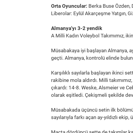
Orta Oyuncular:
Berka Buse Özden, D
Liberolar: Eylül Akarçeşme Yatgın, 
Almanya'yı 3-2 yendik
A Milli Kadın Voleybol Takımımız, ik
Müsabakaya iyi başlayan Almanya, ay-y
geçti. Almanya, kontrolü elinde bulu
Karşılıklı sayılarla başlayan ikinci set
rakibine mola aldırdı. Milli takımımız,
çıkardı: 14-8. Weske, Alsmeier ve Ce
olarak eşitledi. Çekişmeli şekilde 
Müsabakada üçüncü setin ilk bölümü d
sayılarıyla farkı açan ay-yıldızlı ekip
Maçta dördüncü sette de takımlar karş