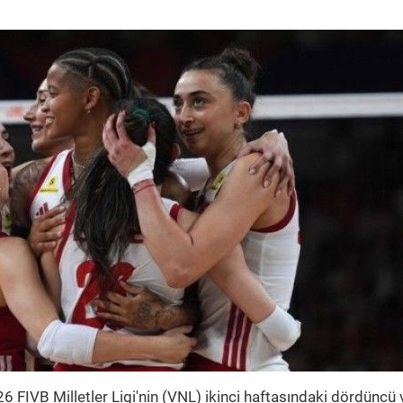
6 FIVB Milletler Ligi'nin (VNL) ikinci haftasındaki dördüncü