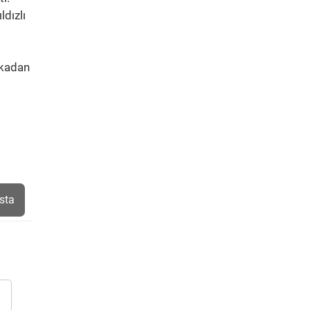
ldızlı
akadan
sta