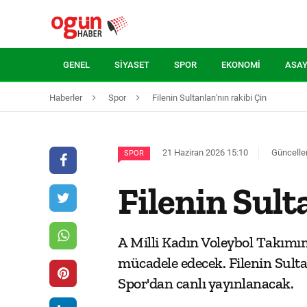
GENEL
SIYASET
SPOR
EKONOMI
ASAY
Haberler
Spor
Filenin Sultanları'nın rakibi Çin
21 Haziran 2026 15:10
Güncelle
SPOR
Filenin Sult
A Milli Kadın Voleybol Takımım
mücadele edecek. Filenin Sultan
Spor'dan canlı yayınlanacak.