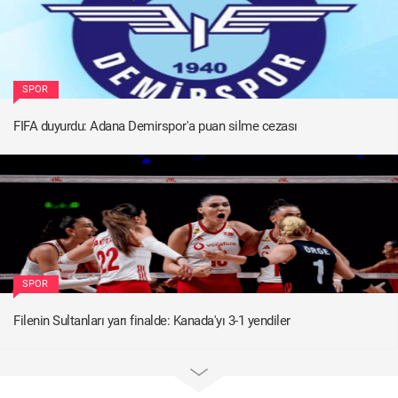
SPOR
FIFA duyurdu: Adana Demirspor'a puan silme cezası
SPOR
Filenin Sultanları yarı finalde: Kanada'yı 3-1 yendiler