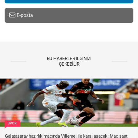
E-posta
BU HABERLER İLGINIZI
ÇEKEBILIR
SPOR
Galatasaray hazırlık maçında Villerael ile karşılaşacak: Maç saat