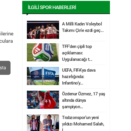
İLGILI SPOR HABERLERI
A Milli Kadın Voleybol
Takımı Çin'e ezdi geç...
ilerine
culara
TFF'den çipli top
açıklaması:
Uygulanacağı t...
sta
UEFA, FIFA’ya dava
hazırlığında:
Infantino’y...
Özdenur Özmez, 17 yaş
altında dünya
şampiyon...
Trabzonspor'un yeni
yıldızı Mohamed Salah,
İ...