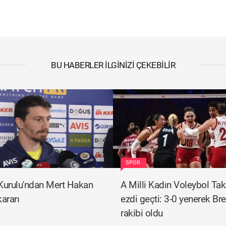
BU HABERLER İLGINIZI ÇEKEBILIR
SPOR
Kurulu'ndan Mert Hakan
A Milli Kadın Voleybol Tak
ararı
ezdi geçti: 3-0 yenerek Bre
rakibi oldu