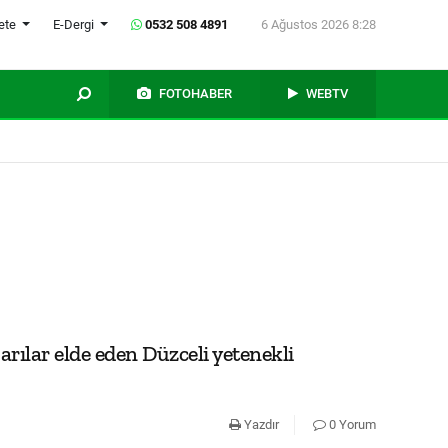
ete
E-Dergi
0532 508 4891
6 Ağustos 2026 8:28
FOTOHABER
WEBTV
ılar elde eden Düzceli yetenekli
Yazdır
0 Yorum