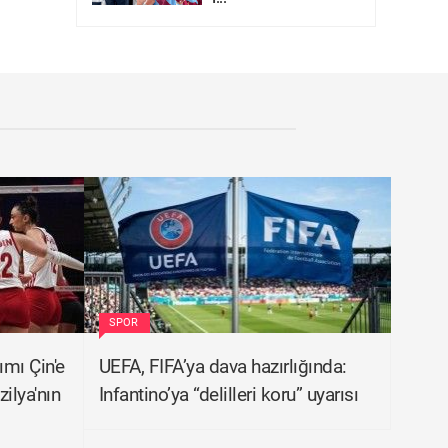
SPOR
ımı Çin'e
UEFA, FIFA’ya dava hazırlığında:
zilya'nın
Infantino’ya “delilleri koru” uyarısı