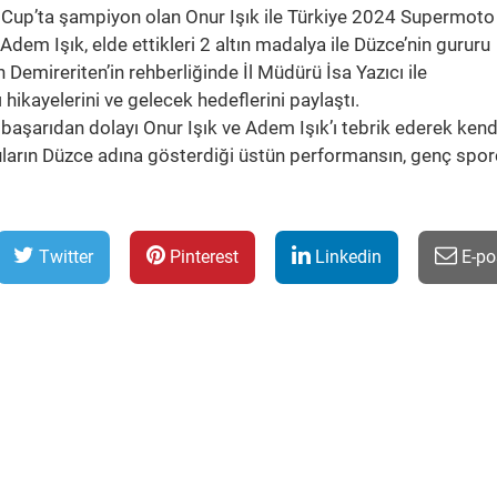
 Cup’ta şampiyon olan Onur Işık ile Türkiye 2024 Supermoto
dem Işık, elde ettikleri 2 altın madalya ile Düzce’nin gururu
n Demireriten’in rehberliğinde İl Müdürü İsa Yazıcı ile
hikayelerini ve gelecek hedeflerini paylaştı.
u başarıdan dolayı Onur Işık ve Adem Işık’ı tebrik ederek kend
cuların Düzce adına gösterdiği üstün performansın, genç spor
Twitter
Pinterest
Linkedin
E-po