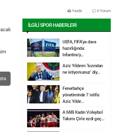
Yazdır
0 Yorum
İLGILI SPOR HABERLERI
yacak
UEFA, FIFA’ya dava
hazırlığında:
him
Infantino’y...
Aziz Yıldırım 'kızından
ne istiyorsunuz' diy...
sta
Fenerbahçe
yönetiminde 7 istifa:
Aziz Yıldır...
A Milli Kadın Voleybol
Takımı Çin'e ezdi geç...