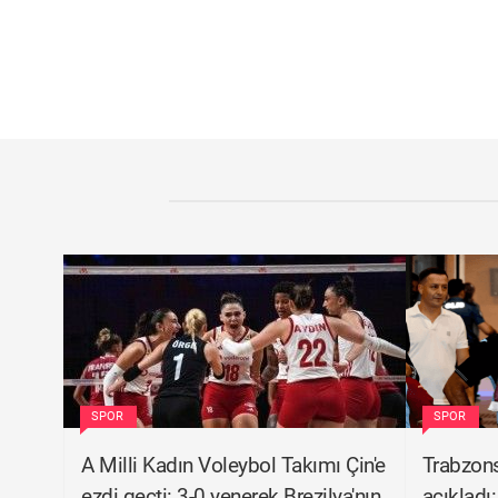
SPOR
SPOR
A Milli Kadın Voleybol Takımı Çin'e
Trabzons
ezdi geçti: 3-0 yenerek Brezilya'nın
açıkladı: