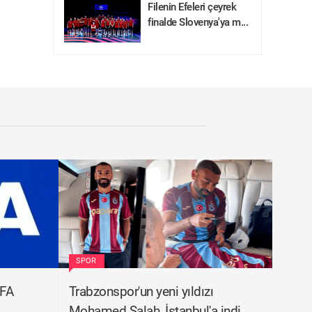
Filenin Efeleri çeyrek
finalde Slovenya'ya m...
SPOR
IFA
Trabzonspor'un yeni yıldızı
Mohamed Salah, İstanbul'a indi