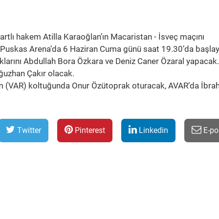
rtlı hakem Atilla Karaoğlan’ın Macaristan - İsveç maçını
ki Puskas Arena’da 6 Haziran Cuma günü saat 19.30’da başla
klarını Abdullah Bora Özkara ve Deniz Caner Özaral yapacak.
uzhan Çakır olacak.
 (VAR) koltuğunda Onur Özütoprak oturacak, AVAR’da İbra
Twitter
Pinterest
Linkedin
E-po