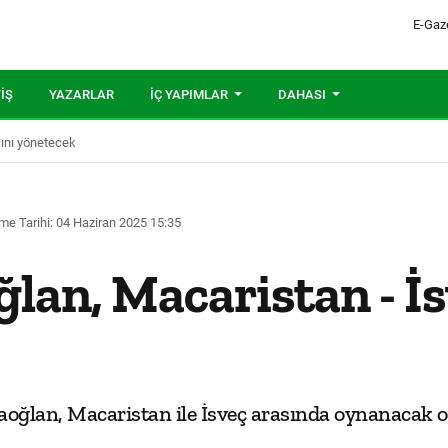
E-Gaz
IŞ
YAZARLAR
İÇ YAPIMLAR
DAHASI
çını yönetecek
me Tarihi: 04 Haziran 2025 15:35
ğlan, Macaristan - İ
raoğlan, Macaristan ile İsveç arasında oynanacak