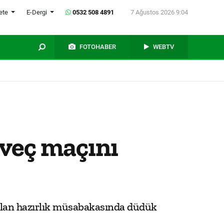
ete
E-Dergi
0532 508 4891
7 Ağustos 2026 9:04
FOTOHABER
WEBTV
sveç maçını
 olan hazırlık müsabakasında düdük