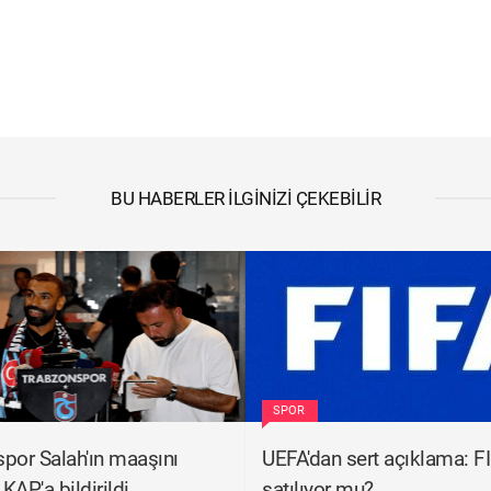
BU HABERLER İLGINIZI ÇEKEBILIR
SPOR
por Salah'ın maaşını
UEFA'dan sert açıklama: F
 KAP'a bildirildi
satılıyor mu?