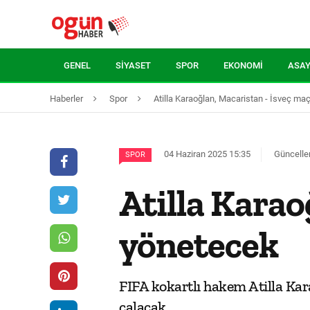
GENEL
SIYASET
SPOR
EKONOMI
ASAY
Haberler
Spor
Atilla Karaoğlan, Macaristan - İsveç ma
04 Haziran 2025 15:35
Güncelle
SPOR
Atilla Karao
yönetecek
FIFA kokartlı hakem Atilla Ka
çalacak.