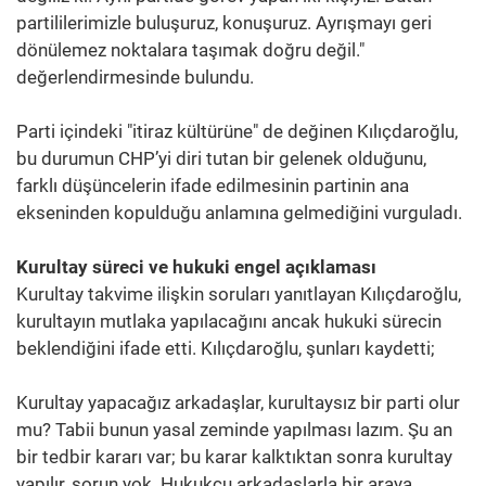
partililerimizle buluşuruz, konuşuruz. Ayrışmayı geri
dönülemez noktalara taşımak doğru değil."
değerlendirmesinde bulundu.
Parti içindeki "itiraz kültürüne" de değinen Kılıçdaroğlu,
bu durumun CHP’yi diri tutan bir gelenek olduğunu,
farklı düşüncelerin ifade edilmesinin partinin ana
ekseninden kopulduğu anlamına gelmediğini vurguladı.
Kurultay süreci ve hukuki engel açıklaması
Kurultay takvime ilişkin soruları yanıtlayan Kılıçdaroğlu,
kurultayın mutlaka yapılacağını ancak hukuki sürecin
beklendiğini ifade etti. Kılıçdaroğlu, şunları kaydetti;
Kurultay yapacağız arkadaşlar, kurultaysız bir parti olur
mu? Tabii bunun yasal zeminde yapılması lazım. Şu an
bir tedbir kararı var; bu karar kalktıktan sonra kurultay
yapılır, sorun yok. Hukukçu arkadaşlarla bir araya