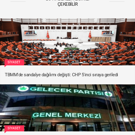
ÇEKEBILIR
SIYASET
TBMM'de sandalye dağılımı değişti: CHP 5'inci sıraya geriledi
SIYASET