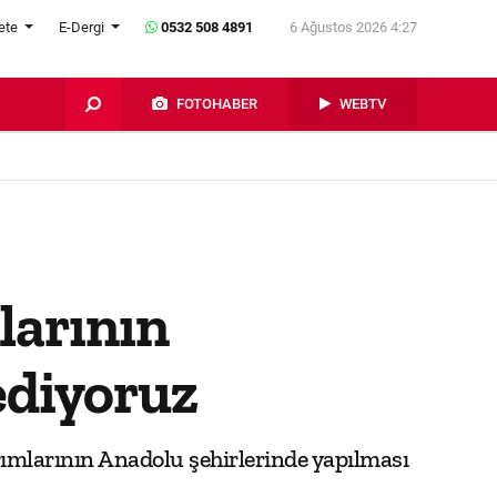
ete
E-Dergi
0532 508 4891
6 Ağustos 2026 4:27
FOTOHABER
WEBTV
larının
ediyoruz
rımlarının Anadolu şehirlerinde yapılması