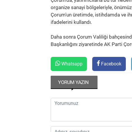
Çorum'da, yatırımcılarla bu tür hedefle
organize sanayi bölgeleriyle, önümü
Çorum'un üretimde, istihdamda ve ihr
ifadelerini kullandı.
Daha sonra Çorum Valiliği bahçesinde
Başkanlığını ziyaretinde AK Parti Çoru
Whatsapp
Facebook
YORUM YAZIN