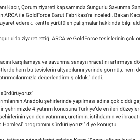
kanı Kacır, Çorum ziyareti kapsamında Sungurlu Savunma San
 ARCA ile GoldForce Barut Fabrikası'nı inceledi. Bakan Kacı
iyaret ederek, kentte yürütülen çalışmalar hakkında bilgi ald
gurlu'da ziyaret ettiği ARCA ve GoldForce tesislerinin çok 
iyacını karşılamaya ve savunma sanayi ihracatını artırmaya d
retlerde hem bu tesislerin altyapılarını yerinde görmüş, hem d
atırımcılarımızla değerlendirmiş olduk." dedi.
 sürdürüyoruz"
tırımlarının Anadolu şehirlerinde yapılması adına çok ciddi ga
 bir şehrimizde 4 yatırım konusuna Türkiye'de en ileri düzeyle
şehirlerinin yeniden yatırımın, üretimin, istihdamın ve ihracat
a Hamlesi' programını sürdürüyoruz." diye konuştu.