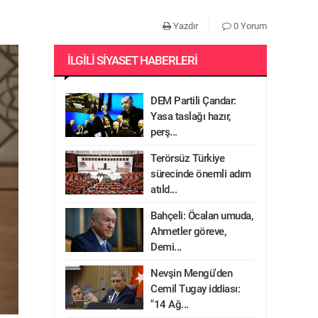
Yazdır
0 Yorum
İLGILI SIYASET HABERLERI
DEM Partili Çandar:
Yasa taslağı hazır,
perş...
Terörsüz Türkiye
sürecinde önemli adım
atıld...
Bahçeli: Öcalan umuda,
Ahmetler göreve,
Demi...
Nevşin Mengü'den
Cemil Tugay iddiası:
"14 Ağ...