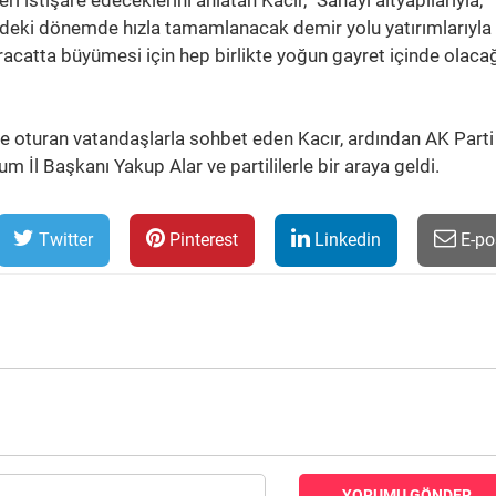
ri istişare edeceklerini anlatan Kacır, "Sanayi altyapılarıyla,
zdeki dönemde hızla tamamlanacak demir yolu yatırımlarıyla
acatta büyümesi için hep birlikte yoğun gayret içinde olacağ
 oturan vatandaşlarla sohbet eden Kacır, ardından AK Parti 
m İl Başkanı Yakup Alar ve partililerle bir araya geldi.
Twitter
Pinterest
Linkedin
E-po
YORUMU GÖNDER