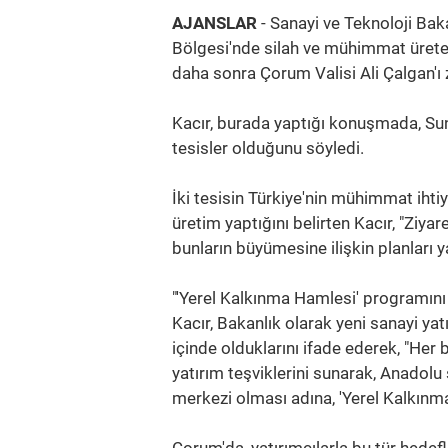
AJANSLAR
- Sanayi ve Teknoloji Ba
Bölgesi'nde silah ve mühimmat üreten
daha sonra Çorum Valisi Ali Çalgan'ı z
Kacır, burada yaptığı konuşmada, Sun
tesisler olduğunu söyledi.
İki tesisin Türkiye'nin mühimmat iht
üretim yaptığını belirten Kacır, "Ziya
bunların büyümesine ilişkin planları y
"'Yerel Kalkınma Hamlesi' programını
Kacır, Bakanlık olarak yeni sanayi ya
içinde olduklarını ifade ederek, "Her
yatırım teşviklerini sunarak, Anadolu 
merkezi olması adına, 'Yerel Kalkınm