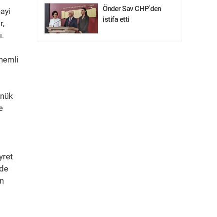
Önder Sav CHP'den
ayi
istifa etti
r,
ı.
önemli
önük
e
yret
rde
ın