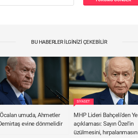
BU HABERLER İLGINIZI ÇEKEBILIR
SIYASET
 Öcalan umuda, Ahmetler
MHP Lideri Bahçeli'den Yen
Demirtaş evine dönmelidir
açıklaması: Sayın Özel'in
üzülmesini, hırpalanmasını