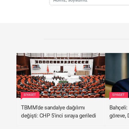
SIYASET
SIYASET
TBMM'de sandalye dağılımı
Bahçeli:
değişti: CHP 5'inci sıraya geriledi
göreve, 