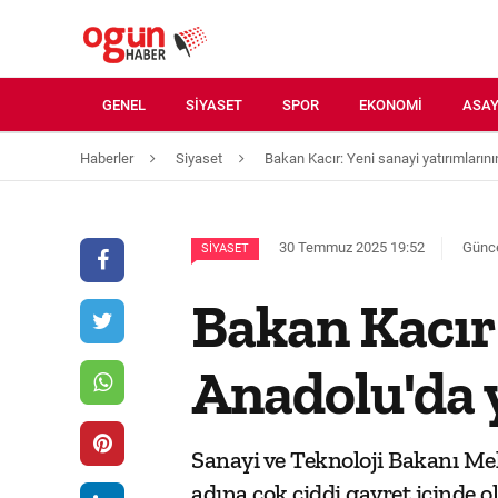
GENEL
SIYASET
SPOR
EKONOMI
ASAY
Haberler
Siyaset
Bakan Kacır: Yeni sanayi yatırımların
30 Temmuz 2025 19:52
Günce
SIYASET
Bakan Kacır:
Anadolu'da 
Sanayi ve Teknoloji Bakanı Meh
adına çok ciddi gayret içinde ol