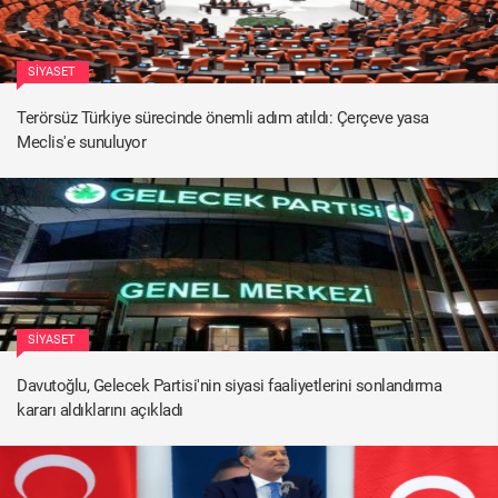
SIYASET
Terörsüz Türkiye sürecinde önemli adım atıldı: Çerçeve yasa
Meclis'e sunuluyor
SIYASET
Davutoğlu, Gelecek Partisi'nin siyasi faaliyetlerini sonlandırma
kararı aldıklarını açıkladı