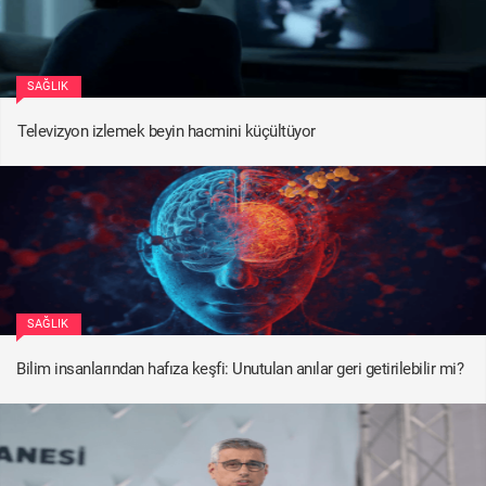
SAĞLIK
Televizyon izlemek beyin hacmini küçültüyor
SAĞLIK
Bilim insanlarından hafıza keşfi: Unutulan anılar geri getirilebilir mi?