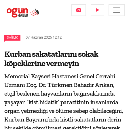
07 Haziran 2025 12:12
SAĞLIK
Kurban sakatatlarını sokak
köpeklerine vermeyin
Memorial Kayseri Hastanesi Genel Cerrahi
Uzmanı Doç. Dr. Türkmen Bahadır Arıkan,
etçil beslenen hayvanların bağırsaklarında
yaşayan ’kist hidatik’ parazitinin insanlarda
organ yetmezliği ve ölüme sebep olabileceğini,
Kurban Bayramı’nda kistli sakatatların derin
bir şekilde gömülmesi gerektiğini söyleyerek,