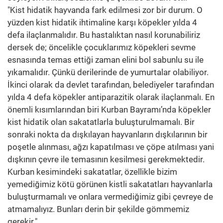
"Kist hidatik hayvanda fark edilmesi zor bir durum. O
yüzden kist hidatik ihtimaline karşı köpekler yılda 4
defa ilaçlanmalıdır. Bu hastalıktan nasıl korunabiliriz
dersek de; öncelikle çocuklarımız köpekleri sevme
esnasında temas ettiği zaman elini bol sabunlu su ile
yıkamalıdır. Çünkü derilerinde de yumurtalar olabiliyor.
İkinci olarak da devlet tarafından, belediyeler tarafından
yılda 4 defa köpekler antiparazitik olarak ilaçlanmalı. En
önemli kısımlarından biri Kurban Bayramı’nda köpekler
kist hidatik olan sakatatlarla buluşturulmamalı. Bir
sonraki nokta da dışkılayan hayvanların dışkılarının bir
poşetle alınması, ağzı kapatılması ve çöpe atılması yani
dışkının çevre ile temasının kesilmesi gerekmektedir.
Kurban kesimindeki sakatatlar, özellikle bizim
yemediğimiz kötü görünen kistli sakatatları hayvanlarla
buluşturmamalı ve onlara vermediğimiz gibi çevreye de
atmamalıyız. Bunları derin bir şekilde gömmemiz
gerekir."