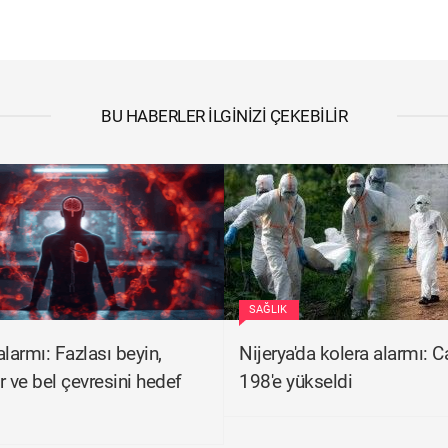
BU HABERLER İLGINIZI ÇEKEBILIR
SAĞLIK
alarmı: Fazlası beyin,
Nijerya'da kolera alarmı: C
r ve bel çevresini hedef
198'e yükseldi