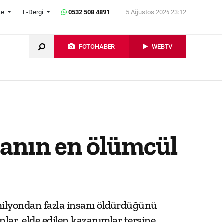
te
E-Dergi
0532 508 4891
5 Ağustos 2026 23:12
FOTOHABER
WEBTV
nyanın en ölümcül
milyondan fazla insanı öldürdüğünü
nlar, elde edilen kazanımlar tersine