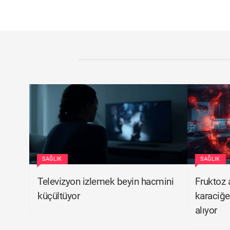
SAĞLIK
SAĞLIK
Televizyon izlemek beyin hacmini
Fruktoz 
küçültüyor
karaciğe
alıyor