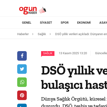
GENEL
SIYASET
SPOR
EKONOMI
ASAY
Haberler
Sağlık
DSÖ yıllık verileri açıkladı: Dünyanın e
13 Kasım 2025 13:20
Güncelle
SAĞLIK
DSÖ yıllık v
bulaşıcı hast
Dünya Sağlık Örgütü, küresel 
duyurdu. DSÖ, teşhis ve tedavi