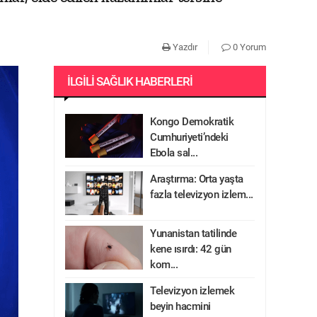
Yazdır
0 Yorum
İLGILI SAĞLIK HABERLERI
Kongo Demokratik
Cumhuriyeti’ndeki
Ebola sal...
Araştırma: Orta yaşta
fazla televizyon izlem...
Yunanistan tatilinde
kene ısırdı: 42 gün
kom...
Televizyon izlemek
beyin hacmini