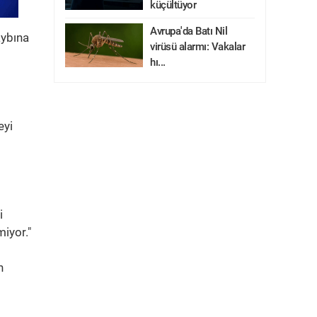
küçültüyor
Avrupa'da Batı Nil
aybına
virüsü alarmı: Vakalar
hı...
eyi
i
miyor."
n