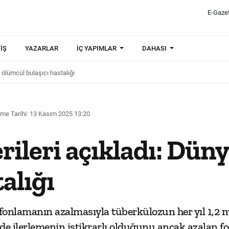
E-Gaze
IŞ
YAZARLAR
İÇ YAPIMLAR
DAHASI
n ölümcül bulaşıcı hastalığı
me Tarihi: 13 Kasım 2025 13:20
erileri açıkladı: Dü
alığı
fonlamanın azalmasıyla tüberkülozun her yıl 1,2 
de ilerlemenin istikrarlı olduğunu ancak azalan fo