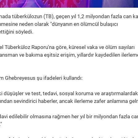
mada tüberkülozun (TB), geçen yıl 1,2 milyondan fazla can k
lenmesine neden olarak "dünyanın en ölümcül bulaşıcı
tiğini söyledi.
 Tüberküloz Raporu'na göre, küresel vaka ve ölüm sayıları
sman ve bakıma eşitsiz erişim, yıllardır kaydedilen ilerlem
Ghebreyesus şu ifadeleri kullandı:
i düşüşler ve test, tedavi, sosyal koruma ve araştırmalardak
rdından sevindirici haberler, ancak ilerleme zafer anlamına gel
davi edilebilir olmasına rağmen her yıl bir milyondan fazla ca
"