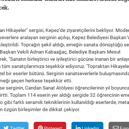
cek.
 Hikayeler" sergisi, Kepez’de ziyaretçilerini bekliyor. Mode
severlere aralayan serginin açılışı, Kepez Belediyesi Başkan V
eştirildi. Toprağın şekil aldığı, emeğin sanata dönüştüğü se
i Başkan Vekili Adnan Kabaağaç, Belediye Başkanı Mesut
k, "Sanatın birleştirici ve iyileştirici gücüne inanan bir anlayı
tüm sanatçılarımıza teşekkür ediyoruz. ‘Topraktan Hikayeler
el bir eserler bütünü. Serginin sanatseverlerle buluşmasınd
meği geçen herkese teşekkür etti.
 serginin, Candan Sanat Atölyesi öğrencilerinin yıl boyunc
irtti. Toplam 114 eserin yer aldığı sergide 32 öğrencinin em
o gibi farklı seramik tekniklerinin kullanıldığı eserlerde, metal
n özgün birleşimler de dikkat çekiyor.
Twitter
Pinterest
Linkedin
E-po