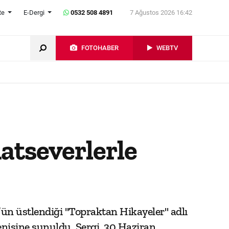
te
E-Dergi
0532 508 4891
7 Ağustos 2026 16:42
FOTOHABER
WEBTV
atseverlerle
ün üstlendiği "Topraktan Hikayeler" adlı
nisine sunuldu. Sergi, 30 Haziran