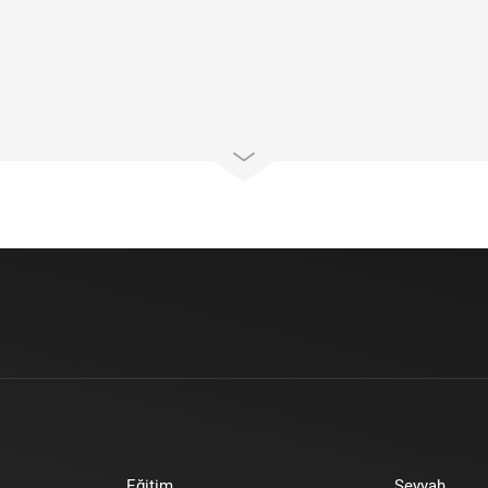
Eğitim
Seyyah