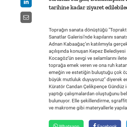
tarihine kadar ziyaret edilebile
Toprağın sanata dönüştüğü "Topraktan
Sanatlar Galerisi’nde kapılarını sanat
Adnan Kabaağaç’ın katılımıyla gerçekl
açılışında konuşan Kepez Belediyes
Kocagöz’ün sevgi ve selamlarını iletere
toprağa emek veren ve ona ruh katan 
emeğin ve estetiğin buluştuğu çok öz
büyük mutluluk duyuyoruz" diyerek e
Küratör Candan Çelikpençe Gündüz ise
yaptığı çalışmalardan oluştuğunu bel
bulunuyor. Elle şekillendirme, sgraffit
ve makrome gibi materyallerle yapıla
Whatsapp
Facebook