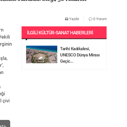
Yazdır
0 Yorum
rn
İLGILI KÜLTÜR-SANAT HABERLERI
ekili
rginin
Tarihi Kadıkalesi,
UNESCO Dünya Mirası
şla,
Geçic...
’,
an
a
eği
 çivi
sta