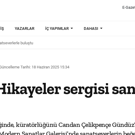
E-Gaze
IŞ
YAZARLAR
İÇ YAPIMLAR
DAHASI
atseverlerle buluştu
Güncelleme Tarihi: 18 Haziran 2025 15:34
ikayeler sergisi san
liğinde, küratörlüğünü Candan Çelikpençe Gündüz’
odern Sanatlar Galerisi’nde sanatseverlerin beğe