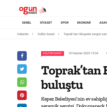
GENEL
SIYASET
SPOR
EKONOMI
ASAY
Haberler
Kültür-Sanat
Toprak’tan Hikayeler sergisi san
18 Haziran 2025 15:34
KÜLTÜR-SANAT
Toprak’tan H
buluştu
Kepez Belediyesi’nin ev sahip
seramik sergisi, Dokumapark M