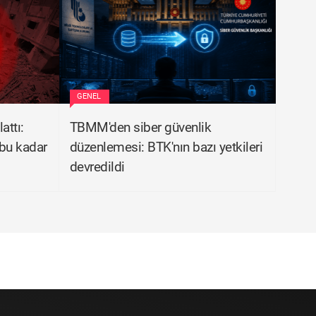
GENEL
attı:
TBMM'den siber güvenlik
bu kadar
düzenlemesi: BTK'nın bazı yetkileri
devredildi