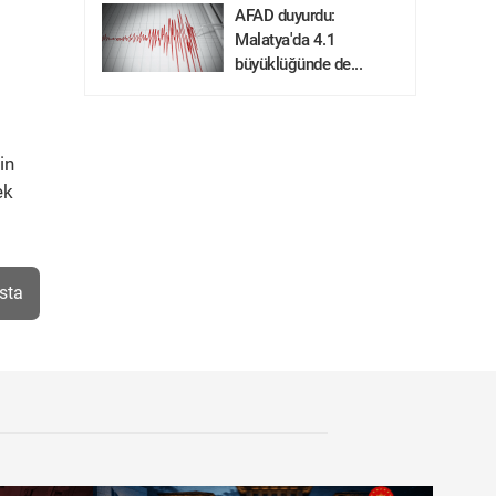
AFAD duyurdu:
Malatya'da 4.1
büyüklüğünde de...
in
ek
sta