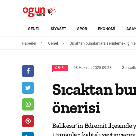
GENEL
SIYASET
SPOR
EKONOMI
ASAY
Haberler
Genel
Sıcaktan bunalanlara serinlemek için ze
08 Haziran 2025 09:28
Güncelle
GENEL
Sıcaktan bun
önerisi
Balıkesir’in Edremit ilçesinde 
Uzmanlar, kaliteli zeytinyağını