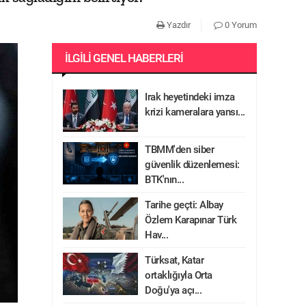
Yazdır
0 Yorum
İLGILI GENEL HABERLERI
Irak heyetindeki imza
krizi kameralara yansı...
TBMM'den siber
güvenlik düzenlemesi:
BTK'nın...
Tarihe geçti: Albay
Özlem Karapınar Türk
Hav...
Türksat, Katar
ortaklığıyla Orta
Doğu'ya açı...