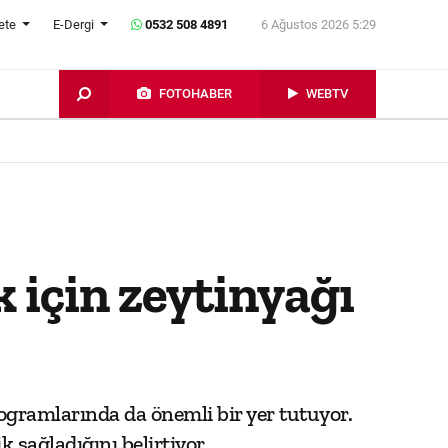
ete
E-Dergi
0532 508 4891
6 Ağustos 2026 5:29
FOTOHABER
WEBTV
 için zeytinyağı
rogramlarında da önemli bir yer tutuyor.
 sağladığını belirtiyor.