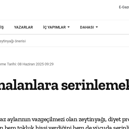
E-Gaz
IŞ
YAZARLAR
İÇ YAPIMLAR
DAHASI
ytinyağı önerisi
me Tarihi: 08 Haziran 2025 09:29
alanlara serinlemek
yaz aylarının vazgeçilmezi olan zeytinyağı, diyet p
n hem tokluk hissi verdiğini hem de vücuda serinlik