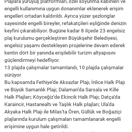
Plajlara yürüyüş platformları, özel soyunma kabinleri ve
engelli kullanımına uygun donanımlar eklenerek erişim
engelleri ortadan kaldırıldı. Ayrıca yüzer şezlonglar
sayesinde engelli bireyler, refakatçileri eşliğinde denizin
keyfini çıkarabiliyor. Bugüne kadar 8 ilçede 23 engelsiz
plaj kurulumu gerçekleştiren Büyükşehir Belediyesi,
engelsiz yaşamı destekleyen projelerine devam ederek
kentin dört bir yanında erişilebilir turizm altyapısını
güçlendirmeyi hedefliyor.
13 plajda çalışmalar tamamlandı, 10 plajda çalışmalar
sürüyor
Bu kapsamda Fethiye’de Aksazlar Plajı, İnlice Halk Plajı
ve Büyük Samanlık Plajı; Dalaman’da Sarsala ve Kille
Halk Plajları; Köyceğiz’de Ekincik Halk Plajı; Datça’da
Karaincir, Hastanealtı ve Taşlık Halk plajları; Ula’da
Akyaka Halk Plajı ile Milas’ta Ören, Güllük ve Boğaziçi
plajlarında kurulum çalışmaları tamamlanarak engelli
erişimine uygun hale getirildi.