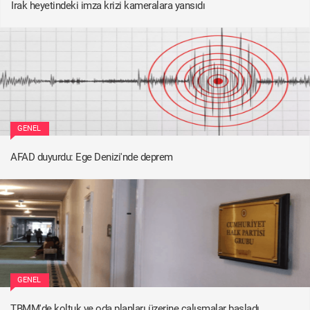
Irak heyetindeki imza krizi kameralara yansıdı
GENEL
AFAD duyurdu: Ege Denizi'nde deprem
GENEL
TBMM'de koltuk ve oda planları üzerine çalışmalar başladı