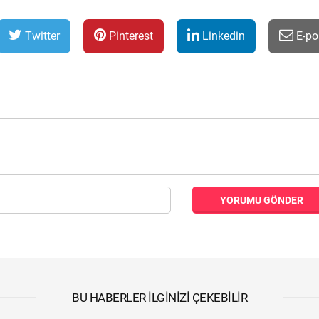
Twitter
Pinterest
Linkedin
E-po
YORUMU GÖNDER
BU HABERLER İLGINIZI ÇEKEBILIR