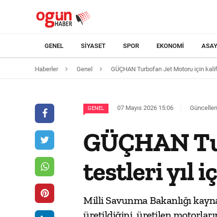
GENEL
SIYASET
SPOR
EKONOMI
ASAY
Haberler
Genel
GÜÇHAN Turbofan Jet Motoru için kalifik
07 Mayıs 2026 15:06
Güncellem
GENEL
GÜÇHAN Turb
testleri yıl 
Milli Savunma Bakanlığı kayna
üretildiğini, üretilen motorlar