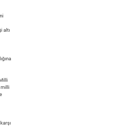
ni
 altı
dığına
illi
milli
e
 karşı