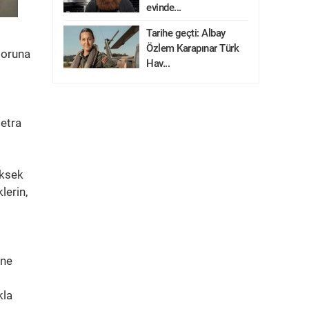
evinde...
Tarihe geçti: Albay
Özlem Karapınar Türk
toruna
Hav...
etra
üksek
lerin,
ine
kla