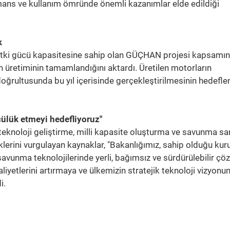
ormans ve kullanım ömründe önemli kazanımlar elde edildiği
k
) itki gücü kapasitesine sahip olan GÜÇHAN projesi kapsamı
üretiminin tamamlandığını aktardı. Üretilen motorların
 doğrultusunda bu yıl içerisinde gerçekleştirilmesinin hedefle
ülük etmeyi hedefliyoruz"
 teknoloji geliştirme, milli kapasite oluşturma ve savunma sa
klerini vurgulayan kaynaklar, "Bakanlığımız, sahip olduğu ku
savunma teknolojilerinde yerli, bağımsız ve sürdürülebilir çö
liyetlerini artırmaya ve ülkemizin stratejik teknoloji vizyonu
i.