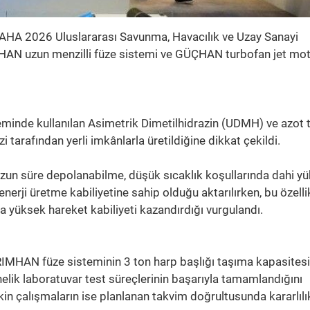
 SAHA 2026 Uluslararası Savunma, Havacılık ve Uzay Sanayi
IMHAN uzun menzilli füze sistemi ve GÜÇHAN turbofan jet mo
inde kullanılan Asimetrik Dimetilhidrazin (UDMH) ve azot t
i tarafından yerli imkânlarla üretildiğine dikkat çekildi.
; uzun süre depolanabilme, düşük sıcaklık koşullarında dahi y
erji üretme kabiliyetine sahip olduğu aktarılırken, bu özellik
 yüksek hareket kabiliyeti kazandırdığı vurgulandı.
IRIMHAN füze sisteminin 3 ton harp başlığı taşıma kapasites
elik laboratuvar test süreçlerinin başarıyla tamamlandığını
şkin çalışmaların ise planlanan takvim doğrultusunda kararlılı