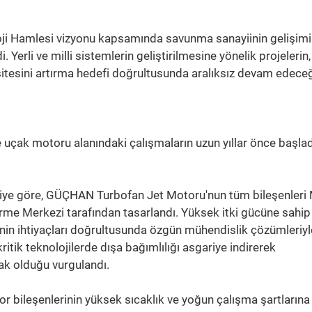
oji Hamlesi vizyonu kapsamında savunma sanayiinin gelişimi
. Yerli ve milli sistemlerin geliştirilmesine yönelik projelerin,
asitesini artırma hedefi doğrultusunda aralıksız devam edeceği
ve uçak motoru alanındaki çalışmaların uzun yıllar önce başla
giye göre, GÜÇHAN Turbofan Jet Motoru'nun tüm bileşenleri M
me Merkezi tarafından tasarlandı. Yüksek itki gücüne sahip 
nin ihtiyaçları doğrultusunda özgün mühendislik çözümleriyl
 kritik teknolojilerde dışa bağımlılığı asgariye indirerek
mak olduğu vurgulandı.
or bileşenlerinin yüksek sıcaklık ve yoğun çalışma şartlarına