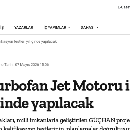
E-Gaze
IŞ
YAZARLAR
İÇ YAPIMLAR
DAHASI
asyon testleri yıl içinde yapılacak
e Tarihi: 07 Mayıs 2026 15:06
ofan Jet Motoru iç
içinde yapılacak
kları, milli imkanlarla geliştirilen GÜÇHAN pro
ın kalifikasyon testlerinin, planlamalar doğrultusu