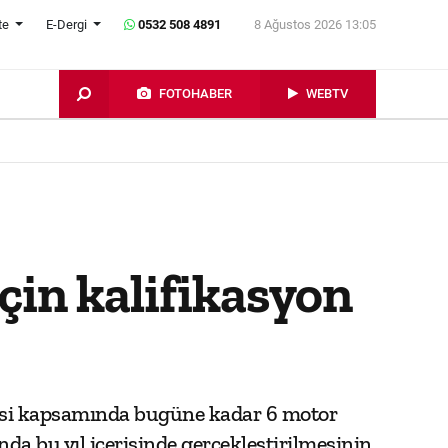
te
E-Dergi
0532 508 4891
8 Ağustos 2026 13:05
FOTOHABER
WEBTV
in kalifikasyon
jesi kapsamında bugüne kadar 6 motor
nda bu yıl içerisinde gerçekleştirilmesinin