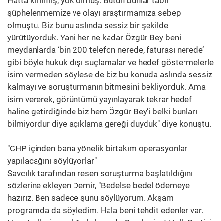
Hatta kırılmış, yok olmuş. Bütün bunlar tabii
şüphelenmemize ve olayı araştırmamıza sebep
olmuştu. Biz bunu aslında sessiz bir şekilde
yürütüyorduk. Yani her ne kadar Özgür Bey beni
meydanlarda ‘bin 200 telefon nerede, faturası nerede’
gibi böyle hukuk dışı suçlamalar ve hedef göstermelerle
isim vermeden söylese de biz bu konuda aslında sessiz
kalmayı ve soruşturmanın bitmesini bekliyorduk. Ama
isim vererek, görüntümü yayınlayarak tekrar hedef
haline getirdiğinde biz hem Özgür Bey’i belki bunları
bilmiyordur diye açıklama gereği duyduk" diye konuştu.
"CHP içinden bana yönelik birtakım operasyonlar
yapılacağını söylüyorlar"
Savcılık tarafından resen soruşturma başlatıldığını
sözlerine ekleyen Demir, "Bedelse bedel ödemeye
hazırız. Ben sadece şunu söylüyorum. Akşam
programda da söyledim. Hala beni tehdit edenler var.