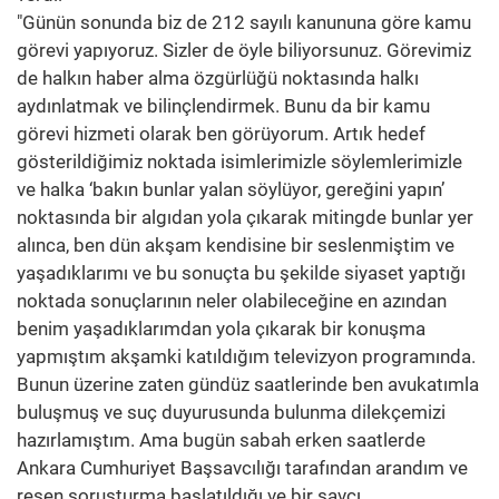
"Günün sonunda biz de 212 sayılı kanununa göre kamu
görevi yapıyoruz. Sizler de öyle biliyorsunuz. Görevimiz
de halkın haber alma özgürlüğü noktasında halkı
aydınlatmak ve bilinçlendirmek. Bunu da bir kamu
görevi hizmeti olarak ben görüyorum. Artık hedef
gösterildiğimiz noktada isimlerimizle söylemlerimizle
ve halka ‘bakın bunlar yalan söylüyor, gereğini yapın’
noktasında bir algıdan yola çıkarak mitingde bunlar yer
alınca, ben dün akşam kendisine bir seslenmiştim ve
yaşadıklarımı ve bu sonuçta bu şekilde siyaset yaptığı
noktada sonuçlarının neler olabileceğine en azından
benim yaşadıklarımdan yola çıkarak bir konuşma
yapmıştım akşamki katıldığım televizyon programında.
Bunun üzerine zaten gündüz saatlerinde ben avukatımla
buluşmuş ve suç duyurusunda bulunma dilekçemizi
hazırlamıştım. Ama bugün sabah erken saatlerde
Ankara Cumhuriyet Başsavcılığı tarafından arandım ve
resen soruşturma başlatıldığı ve bir savcı