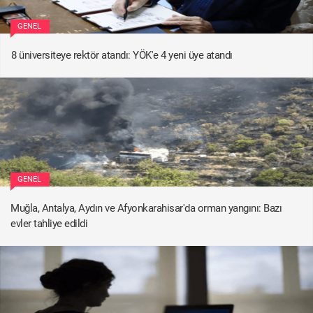
GENEL
8 üniversiteye rektör atandı: YÖK'e 4 yeni üye atandı
GENEL
Muğla, Antalya, Aydın ve Afyonkarahisar'da orman yangını: Bazı
evler tahliye edildi