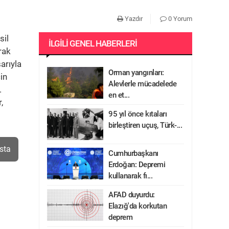
Yazdır
0 Yorum
sil
İLGILI GENEL HABERLERI
rak
arıyla
Orman yangınları:
in
Alevlerle mücadelede
.
en et...
,
95 yıl önce kıtaları
birleştiren uçuş, Türk-...
sta
Cumhurbaşkanı
Erdoğan: Depremi
kullanarak fı...
AFAD duyurdu:
Elazığ'da korkutan
deprem