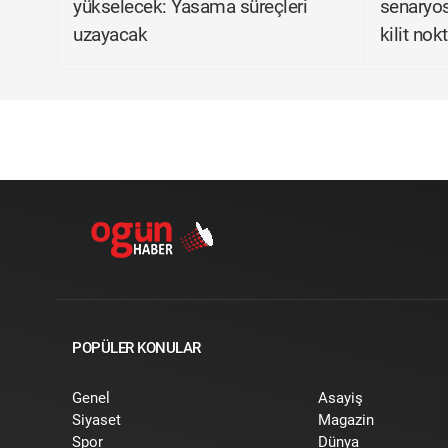
yükselecek: Yasama süreçleri
senaryos
uzayacak
kilit nok
POPÜLER KONULAR
Genel
Asayiş
Siyaset
Magazin
Spor
Dünya