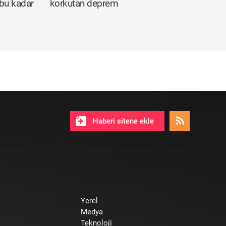
bu kadar
korkutan deprem
Haberi sitene ekle
Yerel
Medya
Teknoloji