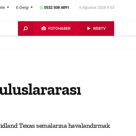
ete
E-Dergi
0532 508 4891
6 Ağustos 2026 9:53
FOTOHABER
WEBTV
uluslararası
Midland Texas semalarına havalandırmak