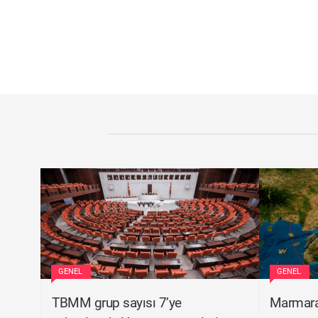
GENEL
GENEL
TBMM grup sayısı 7’ye
Marmara 