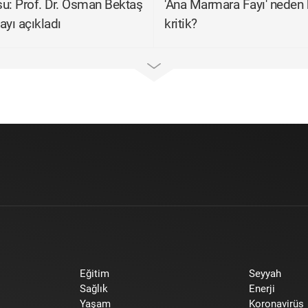
u: Prof. Dr. Osman Bektaş
'Ana Marmara Fayı' neden 
tayı açıkladı
kritik?
Eğitim
Seyyah
Sağlık
Enerji
Yaşam
Koronavirüs