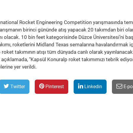
ernational Rocket Engineering Competition yarışmasında tem
arışmanın birinci gününde atış yapacak 20 takımdan biri ola
mı olacak. 10 bin feet kategorisinde Düzce Üniversitesi’ni baş
kımı, roketlerini Midland Texas semalarına havalandırmak iç
 roket takımının atışı tüm dünyada canlı olarak yayınlanacak
 açıklamada, "Kapsül Konuralp roket takımımızı tebrik ediyor
erine yer verildi.
Twitter
Pinterest
Linkedin
E-po