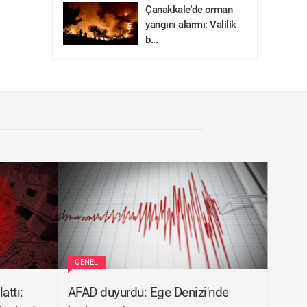
Çanakkale'de orman
yangını alarmı: Valilik
b...
GENEL
attı:
AFAD duyurdu: Ege Denizi'nde