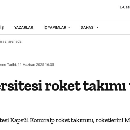
E-Gaz
IŞ
YAZARLAR
İÇ YAPIMLAR
DAHASI
rarası arenada
me Tarihi: 11 Haziran 2025 16:35
sitesi roket takımı 
esi Kapsül Konuralp roket takımını, roketlerini 