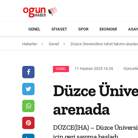
GENEL
SIYASET
SPOR
EKONOMI
ASAY
Haberler
Genel
Düzce Üniversitesi roket takımı ulusla
11 Haziran 2025 16:35
Güncelle
GENEL
Düzce Üniver
arenada
DÜZCE(İHA) – Düzce Üniversit
için geri sayıma başladı.