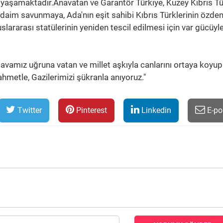
 yaşamaktadır.Anavatan ve Garantör Türkiye, Kuzey Kıbrıs T
r daim savunmaya, Ada'nın eşit sahibi Kıbrıs Türklerinin özde
uslararası statülerinin yeniden tescil edilmesi için var gücüyl
 davamız uğruna vatan ve millet aşkıyla canlarını ortaya koyup
hmetle, Gazilerimizi şükranla anıyoruz."
Twitter
Pinterest
Linkedin
E-po