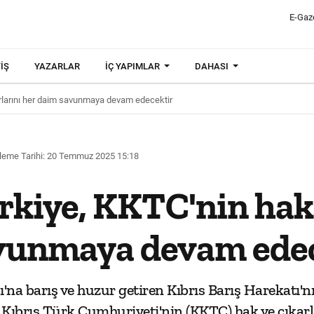
E-Gaz
IŞ
YAZARLAR
İÇ YAPIMLAR
DAHASI
karlarını her daim savunmaya devam edecektir
leme Tarihi: 20 Temmuz 2025 15:18
ürkiye, KKTC'nin hak 
vunmaya devam ede
sı'na barış ve huzur getiren Kıbrıs Barış Harekatı
 Kıbrıs Türk Cumhuriyeti'nin (KKTC) hak ve çıka