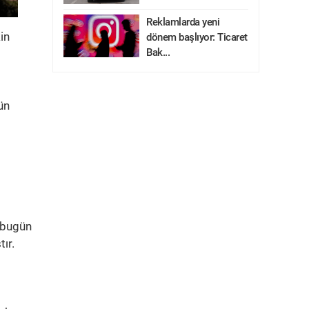
Reklamlarda yeni
in
dönem başlıyor: Ticaret
Bak...
ün
e bugün
ır.