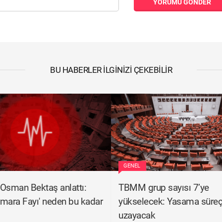
YORUMU GÖNDER
BU HABERLER İLGINIZI ÇEKEBILIR
GENEL
. Osman Bektaş anlattı:
TBMM grup sayısı 7’ye
mara Fayı' neden bu kadar
yükselecek: Yasama süreçl
uzayacak