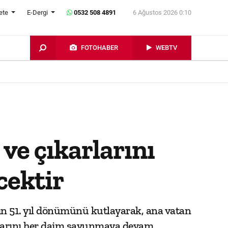
ete
E-Dergi
0532 508 4891
6 Ağustos 2026 0:10
FOTOHABER
WEBTV
ve çıkarlarını
cektir
'nın 51. yıl dönümünü kutlayarak, ana vatan
rlarını her daim savunmaya devam