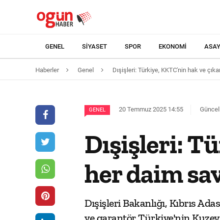
GENEL
SIYASET
SPOR
EKONOMI
ASAY
Haberler
Genel
Dışişleri: Türkiye, KKTC'nin hak ve çı
20 Temmuz 2025 14:55
Güncel
GENEL
Dışişleri: T
her daim sa
Dışişleri Bakanlığı, Kıbrıs Ada
ve garantör Türkiye'nin Kuzey