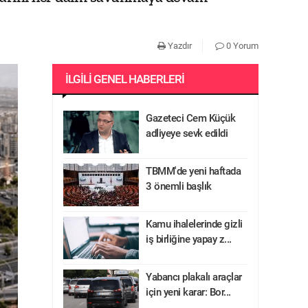
Yazdır
0 Yorum
İLGILI GENEL HABERLERI
Gazeteci Cem Küçük
adliyeye sevk edildi
TBMM'de yeni haftada
3 önemli başlık
Kamu ihalelerinde gizli
iş birliğine yapay z...
Yabancı plakalı araçlar
için yeni karar: Bor...