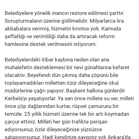
Belediyelere yönelik inancın restore edilmesi şarttır.
Soruşturmaların üzerine gidilmelidir. Milyarlarca lira
akbabalara verimiş, hizmetin kırıntısı yok. Kamuda
şeffatlığı ve verimliliği daha da artıracak reform
hamlesine destek verilmesini istiyorum.
Belediyelerdeki itibar kaybına neden olan ana
muhalefetin desteklemesi bir nevi günahlarına kefaret
olacaktır. Beyefendi dün çıkmış daha çöpünü bile
toplayamadıkları milletten özür dileyeceğine okul
müdürlerine çağrı yapıyor. Başkent halkına günlerdir
Kerbela'yı yaşatıyorlar. Ya sen önce millete su ver, milleti
önce çöp dağlarından kurtar, rüşvet çamurunu bir
temizle. 25 yıllık hizmeti üzerine tek bir artı koymadan
çarçur ettiniz. Milleti her gün trafikte perişan
ediyorsunuz, özür dileyeceğinize yüzsüzce
sataşıyorsunuz. Hadi kendinize saygınız yok Ankara'da