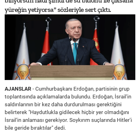
biliyorsun hadi şimdi de su bidonu ile çıksana
yüreğin yetiyorsa" sözleriyle sert çıktı.
AJANSLAR
- Cumhurbaşkanı Erdoğan, partisinin grup
toplantısında açıklamalarda bulundu. Erdoğan, İsrail'in
saldırılarının bir kez daha durdurulması gerektiğini
belirterek "Haydutlukla gidilecek hiçbir yer olmadığını
İsrail'in anlaması gerekiyor. Soykırım suçlarında Hitler'i
bile geride bıraktılar" dedi.