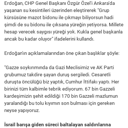
Erdoğan, CHP Genel Başkanı Özgür Özel'i Ankara'da
yaşanan su kesintileri üzerinden eleştirerek "Grup
kürsüsüne mazot bidonu ile çıkmayı biliyorsun hadi
şimdi de su bidonu ile çıksana yüreğin yetiyorsa. Millete
hesap verecek saygısı yüreği yok. Kukla genel başkanla
ancak bu kadar oluyor" ifadelerini kullandı.
Erdoğan'ın açıklamalarından öne çıkan başlıklar şöyle:
"Gazze soykırımında da Gazi Meclisimiz ve AK Parti
grubumuz takdire şayan duruş sergiledi. Cesaretli
duruşta öncülüğü biz yaptık, Cumhur İttifakı yaptı. Her
birinizi tüm kalbimle tebrik ediyorum. 67 bin Gazzeli
kardeşimizin şehit edildiği 170 bin Gazzeli mazlumun
yaralandığı bu tolu kıyımın son bulması için gereken
neyse yapıyoruz.
İsrail barışa giden süreci baltalayan saldırılarına