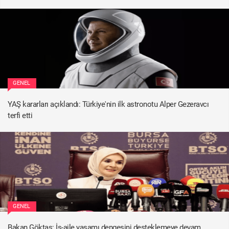
GENEL
YAŞ kararları açıklandı: Türkiye'nin ilk astronotu Alper Gezeravcı
terfi etti
GENEL
Bakan Göktaş: İş-aile yaşamı dengesini desteklemeye devam