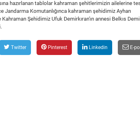
sına hazırlanan tablolar kahraman şehitlerimizin ailelerine te
 İlçe Jandarma Komutanlığınca kahraman şehidimiz Ayhan
e Kahraman Şehidimiz Ufuk Demirkıran’ın annesi Belkıs Demi
.
Twitter
Pinterest
Linkedin
E-po