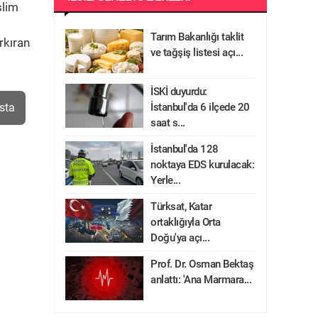
slim
Tarım Bakanlığı taklit
rkıran
ve tağşiş listesi açı...
İSKİ duyurdu:
sta
İstanbul'da 6 ilçede 20
saat s...
İstanbul'da 128
noktaya EDS kurulacak:
Yerle...
Türksat, Katar
ortaklığıyla Orta
Doğu'ya açı...
Prof. Dr. Osman Bektaş
anlattı: 'Ana Marmara...