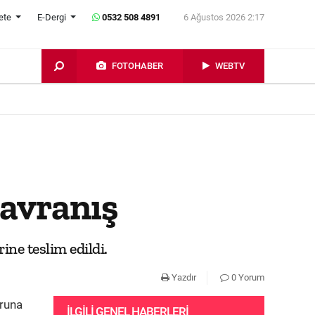
ete
E-Dergi
0532 508 4891
6 Ağustos 2026 2:17
FOTOHABER
WEBTV
avranış
ine teslim edildi.
Yazdır
0 Yorum
ğruna
İLGILI GENEL HABERLERI