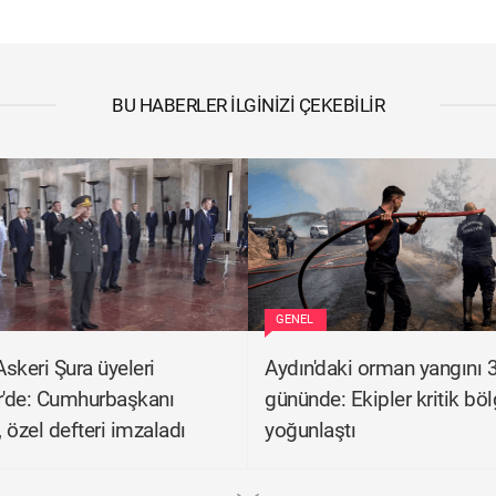
BU HABERLER İLGINIZI ÇEKEBILIR
GENEL
skeri Şura üyeleri
Aydın'daki orman yangını 3
r'de: Cumhurbaşkanı
gününde: Ekipler kritik bö
 özel defteri imzaladı
yoğunlaştı