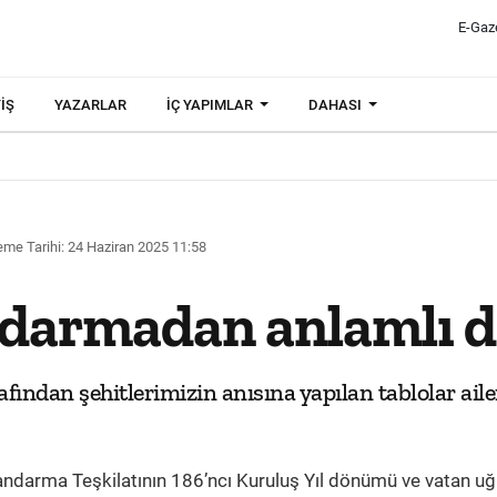
E-Gaz
IŞ
YAZARLAR
İÇ YAPIMLAR
DAHASI
me Tarihi: 24 Haziran 2025 11:58
ndarmadan anlamlı d
fından şehitlerimizin anısına yapılan tablolar ailer
ndarma Teşkilatının 186’ncı Kuruluş Yıl dönümü ve vatan u