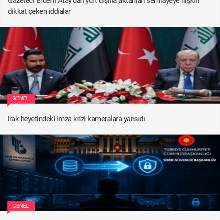
Gazeteci Erdem Atay'dan yurt dışına aktarılan sermayeye ilişkin
dikkat çeken iddialar
GENEL
Irak heyetindeki imza krizi kameralara yansıdı
GENEL