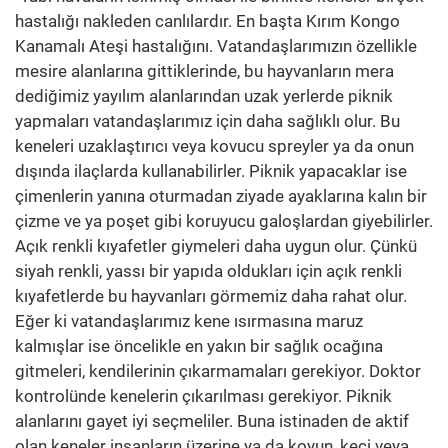
hastalığı nakleden canlılardır. En başta Kırım Kongo
Kanamalı Ateşi hastalığını. Vatandaşlarımızın özellikle
mesire alanlarına gittiklerinde, bu hayvanların mera
dediğimiz yayılım alanlarından uzak yerlerde piknik
yapmaları vatandaşlarımız için daha sağlıklı olur. Bu
keneleri uzaklaştırıcı veya kovucu spreyler ya da onun
dışında ilaçlarda kullanabilirler. Piknik yapacaklar ise
çimenlerin yanına oturmadan ziyade ayaklarına kalın bir
çizme ve ya poşet gibi koruyucu galoşlardan giyebilirler.
Açık renkli kıyafetler giymeleri daha uygun olur. Çünkü
siyah renkli, yassı bir yapıda oldukları için açık renkli
kıyafetlerde bu hayvanları görmemiz daha rahat olur.
Eğer ki vatandaşlarımız kene ısırmasına maruz
kalmışlar ise öncelikle en yakın bir sağlık ocağına
gitmeleri, kendilerinin çıkarmamaları gerekiyor. Doktor
kontrolünde kenelerin çıkarılması gerekiyor. Piknik
alanlarını gayet iyi seçmeliler. Buna istinaden de aktif
olan keneler insanların üzerine ya da koyun, keçi veya