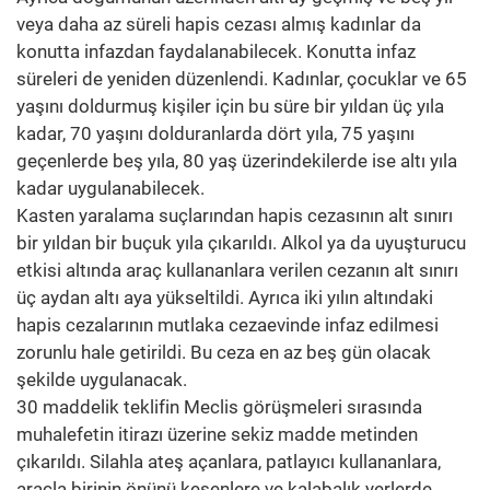
veya daha az süreli hapis cezası almış kadınlar da
konutta infazdan faydalanabilecek. Konutta infaz
süreleri de yeniden düzenlendi. Kadınlar, çocuklar ve 65
yaşını doldurmuş kişiler için bu süre bir yıldan üç yıla
kadar, 70 yaşını dolduranlarda dört yıla, 75 yaşını
geçenlerde beş yıla, 80 yaş üzerindekilerde ise altı yıla
kadar uygulanabilecek.
Kasten yaralama suçlarından hapis cezasının alt sınırı
bir yıldan bir buçuk yıla çıkarıldı. Alkol ya da uyuşturucu
etkisi altında araç kullananlara verilen cezanın alt sınırı
üç aydan altı aya yükseltildi. Ayrıca iki yılın altındaki
hapis cezalarının mutlaka cezaevinde infaz edilmesi
zorunlu hale getirildi. Bu ceza en az beş gün olacak
şekilde uygulanacak.
30 maddelik teklifin Meclis görüşmeleri sırasında
muhalefetin itirazı üzerine sekiz madde metinden
çıkarıldı. Silahla ateş açanlara, patlayıcı kullananlara,
araçla birinin önünü kesenlere ve kalabalık yerlerde