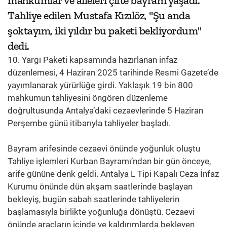
mahkumlar ve aileleri çifte bayram yaşadı.
Tahliye edilen Mustafa Kızılöz, "Şu anda
şoktayım, iki yıldır bu paketi bekliyordum"
dedi.
10. Yargı Paketi kapsamında hazırlanan infaz
düzenlemesi, 4 Haziran 2025 tarihinde Resmi Gazete’de
yayımlanarak yürürlüğe girdi. Yaklaşık 19 bin 800
mahkumun tahliyesini öngören düzenleme
doğrultusunda Antalya’daki cezaevlerinde 5 Haziran
Perşembe günü itibarıyla tahliyeler başladı.
Bayram arifesinde cezaevi önünde yoğunluk oluştu
Tahliye işlemleri Kurban Bayramı’ndan bir gün önceye,
arife gününe denk geldi. Antalya L Tipi Kapalı Ceza İnfaz
Kurumu önünde dün akşam saatlerinde başlayan
bekleyiş, bugün sabah saatlerinde tahliyelerin
başlamasıyla birlikte yoğunluğa dönüştü. Cezaevi
önünde araçların içinde ve kaldırımlarda bekleyen