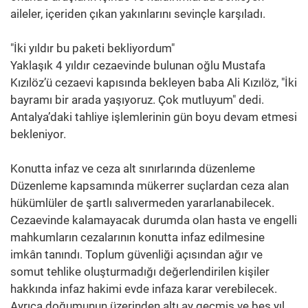
aileler, içeriden çıkan yakınlarını sevinçle karşıladı.
"İki yıldır bu paketi bekliyordum"
Yaklaşık 4 yıldır cezaevinde bulunan oğlu Mustafa
Kızılöz’ü cezaevi kapısında bekleyen baba Ali Kızılöz, "İki
bayramı bir arada yaşıyoruz. Çok mutluyum" dedi.
Antalya’daki tahliye işlemlerinin gün boyu devam etmesi
bekleniyor.
Konutta infaz ve ceza alt sınırlarında düzenleme
Düzenleme kapsamında mükerrer suçlardan ceza alan
hükümlüler de şartlı salıvermeden yararlanabilecek.
Cezaevinde kalamayacak durumda olan hasta ve engelli
mahkumların cezalarının konutta infaz edilmesine
imkân tanındı. Toplum güvenliği açısından ağır ve
somut tehlike oluşturmadığı değerlendirilen kişiler
hakkında infaz hakimi evde infaza karar verebilecek.
Ayrıca doğumunun üzerinden altı ay geçmiş ve beş yıl