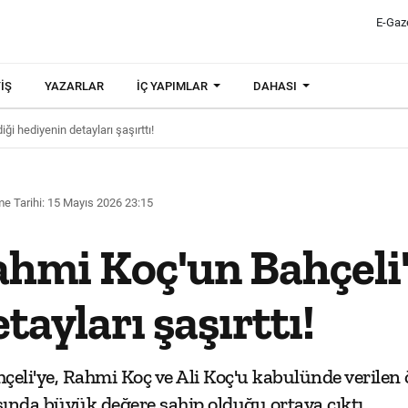
E-Gaz
IŞ
YAZARLAR
İÇ YAPIMLAR
DAHASI
ği hediyenin detayları şaşırttı!
e Tarihi: 15 Mayıs 2026 23:15
ahmi Koç'un Bahçeli'
tayları şaşırttı!
eli'ye, Rahmi Koç ve Ali Koç'u kabulünde verilen 
nda büyük değere sahip olduğu ortaya çıktı.