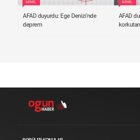
GENEL
GENEL
AFAD duyurdu: Ege Denizi'nde
AFAD duy
deprem
korkuta