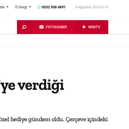
ete
E-Dergi
0532 508 4891
8 Ağustos 2026 4:10
FOTOHABER
WEBTV
ye verdiği
özel hediye gündem oldu. Çerçeve içindeki