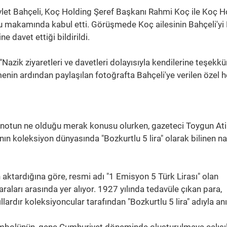
et Bahçeli, Koç Holding Şeref Başkanı Rahmi Koç ile Koç H
'u makamında kabul etti. Görüşmede Koç ailesinin Bahçeli'yi
e davet ettiği bildirildi.
azik ziyaretleri ve davetleri dolayısıyla kendilerine teşekkü
menin ardından paylaşılan fotoğrafta Bahçeli'ye verilen özel 
knotun ne olduğu merak konusu olurken, gazeteci Toygun Ati
n koleksiyon dünyasında "Bozkurtlu 5 lira" olarak bilinen nad
n aktardığına göre, resmi adı "1 Emisyon 5 Türk Lirası" olan
raları arasında yer alıyor. 1927 yılında tedavüle çıkan para,
lardır koleksiyoncular tarafından "Bozkurtlu 5 lira" adıyla anıl