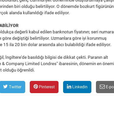
bolünün, genç Cumhuriyet döneminde oluşturulmaya çalışı
lerinden biri olduğu belirtiliyor. O dönemde bozkurt figürünün
ok alanda kullanıldığı ifade ediliyor.
ABİLİYOR
ldukça değerli kabul edilen banknotun fiyatının; seri numara
 göre değiştiği belirtiliyor. Uzmanlara göre iyi korunmuş
15 ila 20 bin dolar arasında alıcı bulabildiği ifade ediliyor.
 İngiltere'de basıldığı bilgisi de dikkat çekti. Paranın alt
e & Company Limited Londres" ibaresinin, dönemin en öneml
it olduğu öğrenildi.
Twitter
Pinterest
Linkedin
E-po