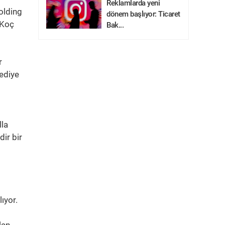
Reklamlarda yeni
olding
dönem başlıyor: Ticaret
 Koç
Bak...
r
hediye
lla
ir bir
ıyor.