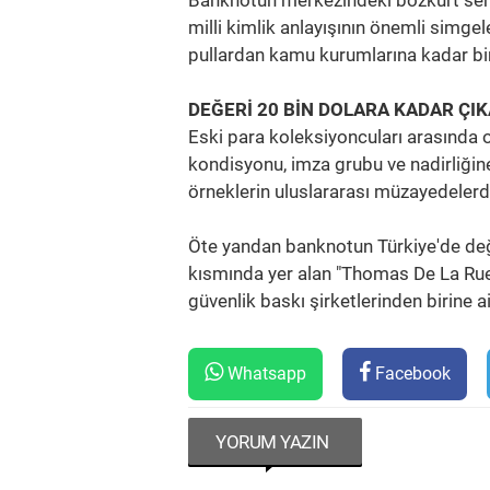
Banknotun merkezindeki bozkurt sem
milli kimlik anlayışının önemli simge
pullardan kamu kurumlarına kadar birç
DEĞERİ 20 BİN DOLARA KADAR ÇIK
Eski para koleksiyoncuları arasında o
kondisyonu, imza grubu ve nadirliğine
örneklerin uluslararası müzayedelerde 
Öte yandan banknotun Türkiye'de değil,
kısmında yer alan "Thomas De La Ru
güvenlik baskı şirketlerinden birine a
Whatsapp
Facebook
YORUM YAZIN