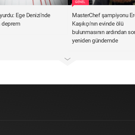
GENEL
urdu: Ege Denizi'nde
MasterChef şampiyonu Er
n deprem
Kaşıkçı'nın evinde ölü
bulunmasının ardından son
yeniden gündemde