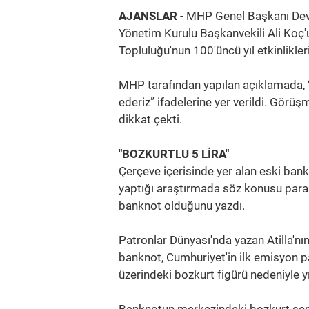
AJANSLAR
- MHP Genel Başkanı Devl
Yönetim Kurulu Başkanvekili Ali Koç
Topluluğu'nun 100'üncü yıl etkinliklerin
MHP tarafından yapılan açıklamada, “N
ederiz” ifadelerine yer verildi. Görüş
dikkat çekti.
"BOZKURTLU 5 LİRA"
Çerçeve içerisinde yer alan eski ban
yaptığı araştırmada söz konusu paranı
banknot olduğunu yazdı.
Patronlar Dünyası'nda yazan Atilla'nı
banknot, Cumhuriyet'in ilk emisyon pa
üzerindeki bozkurt figürü nedeniyle yıl