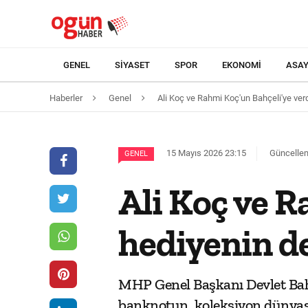
GENEL
SIYASET
SPOR
EKONOMI
ASAY
Haberler
Genel
Ali Koç ve Rahmi Koç'un Bahçeli'ye verdi
15 Mayıs 2026 23:15
Güncellem
GENEL
Ali Koç ve R
hediyenin de
MHP Genel Başkanı Devlet Bahç
banknotun, koleksiyon dünyası