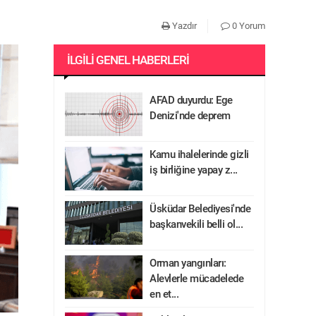
Yazdır
0 Yorum
İLGILI GENEL HABERLERI
AFAD duyurdu: Ege
Denizi'nde deprem
Kamu ihalelerinde gizli
iş birliğine yapay z...
Üsküdar Belediyesi'nde
başkanvekili belli ol...
Orman yangınları:
Alevlerle mücadelede
en et...