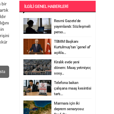
 bir
İLGILI GENEL HABERLERI
artık
ldır
Resmi Gazete'de
ığını
yayımlandı: Sözleşmeli
çin
perso...
rişini
TBMM Başkanı
kkür
Kurtulmuş'tan 'genel af'
açıkla...
Kiralık evde yeni
dönem: Maaş yetmiyor,
sta
sosy...
Telefona bakan
çalışana maaş kesintisi
tartı...
Marmara için iki
deprem senaryosu: