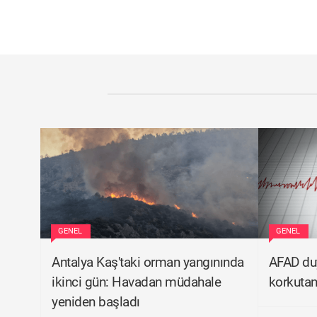
GENEL
GENEL
Antalya Kaş'taki orman yangınında
AFAD duy
ikinci gün: Havadan müdahale
korkuta
yeniden başladı