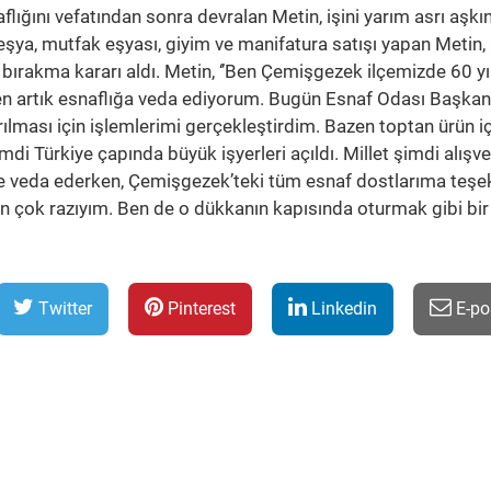
ığını vefatından sonra devralan Metin, işini yarım asrı aşkın
 eşya, mutfak eşyası, giyim ve manifatura satışı yapan Metin, 
ı bırakma kararı aldı. Metin, ‘’Ben Çemişgezek ilçemizde 60 yı
n artık esnaflığa veda ediyorum. Bugün Esnaf Odası Başkanl
rılması için işlemlerimi gerçekleştirdim. Bazen toptan ürün i
mdi Türkiye çapında büyük işyerleri açıldı. Millet şimdi alışve
ğe veda ederken, Çemişgezek’teki tüm esnaf dostlarıma teşe
 çok razıyım. Ben de o dükkanın kapısında oturmak gibi bir
Twitter
Pinterest
Linkedin
E-po