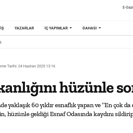
E-Gaz
IŞ
YAZARLAR
İÇ YAPIMLAR
DAHASI
ı
me Tarihi: 24 Haziran 2025 13:16
ışkanlığını hüzünle s
de yaklaşık 60 yıldır esnaflık yapan ve ’’En çok 
n, hüzünle geldiği Esnaf Odasında kaydını sildirip 