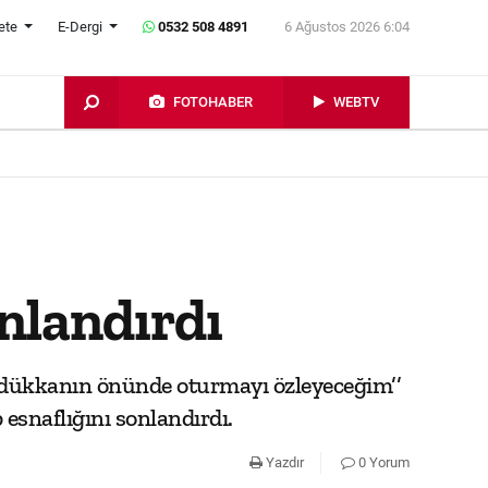
ete
E-Dergi
0532 508 4891
6 Ağustos 2026 6:04
FOTOHABER
WEBTV
onlandırdı
da dükkanın önünde oturmayı özleyeceğim’’
esnaflığını sonlandırdı.
Yazdır
0 Yorum