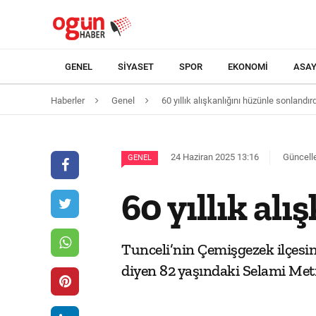
GENEL
SIYASET
SPOR
EKONOMI
ASAY
Haberler
Genel
60 yıllık alışkanlığını hüzünle sonlandırd
24 Haziran 2025 13:16
Güncelle
GENEL
60 yıllık al
Tunceli’nin Çemişgezek ilçesin
diyen 82 yaşındaki Selami Meti