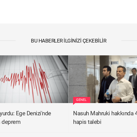
BU HABERLER İLGINIZI ÇEKEBILIR
GENEL
urdu: Ege Denizi'nde
Nasuh Mahruki hakkında 4 
n deprem
hapis talebi