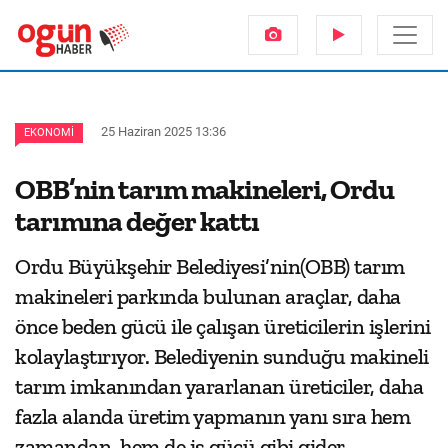
25 Haziran 2025 13:36
EKONOMI
OBB’nin tarım makineleri, Ordu
tarımına değer kattı
Ordu Büyükşehir Belediyesi’nin(OBB) tarım
makineleri parkında bulunan araçlar, daha
önce beden gücü ile çalışan üreticilerin işlerini
kolaylaştırıyor. Belediyenin sunduğu makineli
tarım imkanından yararlanan üreticiler, daha
fazla alanda üretim yapmanın yanı sıra hem
zamandan, hem de iş gücü gibi gider