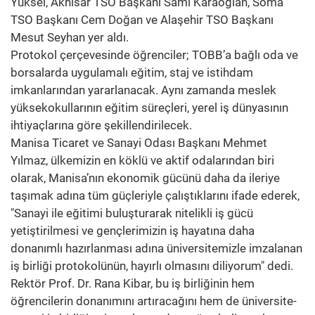
Yüksel, Akhisar TSO Başkanı Sami Karaoğlan, Soma
TSO Başkanı Cem Doğan ve Alaşehir TSO Başkanı
Mesut Seyhan yer aldı.
Protokol çerçevesinde öğrenciler; TOBB’a bağlı oda ve
borsalarda uygulamalı eğitim, staj ve istihdam
imkanlarından yararlanacak. Aynı zamanda meslek
yüksekokullarının eğitim süreçleri, yerel iş dünyasının
ihtiyaçlarına göre şekillendirilecek.
Manisa Ticaret ve Sanayi Odası Başkanı Mehmet
Yılmaz, ülkemizin en köklü ve aktif odalarından biri
olarak, Manisa’nın ekonomik gücünü daha da ileriye
taşımak adına tüm güçleriyle çalıştıklarını ifade ederek,
"Sanayi ile eğitimi buluşturarak nitelikli iş gücü
yetiştirilmesi ve gençlerimizin iş hayatına daha
donanımlı hazırlanması adına üniversitemizle imzalanan
iş birliği protokolünün, hayırlı olmasını diliyorum" dedi.
Rektör Prof. Dr. Rana Kibar, bu iş birliğinin hem
öğrencilerin donanımını artıracağını hem de üniversite-