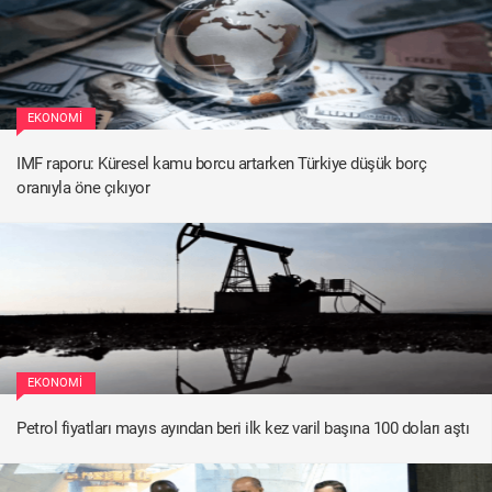
EKONOMI
IMF raporu: Küresel kamu borcu artarken Türkiye düşük borç
oranıyla öne çıkıyor
EKONOMI
Petrol fiyatları mayıs ayından beri ilk kez varil başına 100 doları aştı