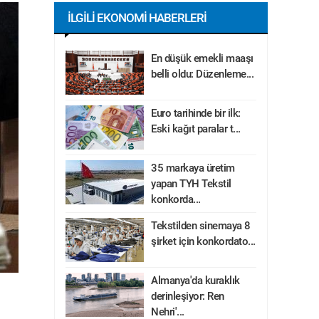
İLGILI EKONOMI HABERLERI
En düşük emekli maaşı
belli oldu: Düzenleme...
Euro tarihinde bir ilk:
Eski kağıt paralar t...
35 markaya üretim
yapan TYH Tekstil
konkorda...
Tekstilden sinemaya 8
şirket için konkordato...
Almanya'da kuraklık
derinleşiyor: Ren
Nehri'...