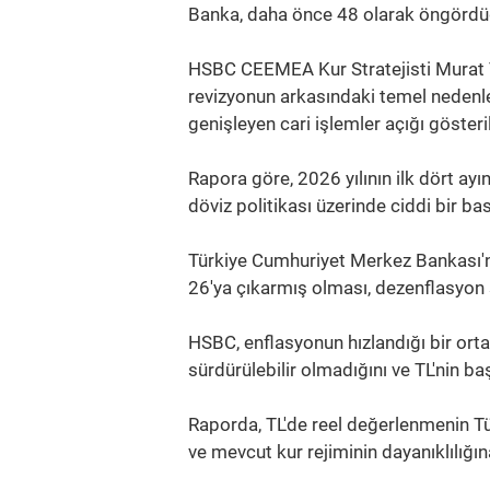
Banka, daha önce 48 olarak öngördüğü
HSBC CEEMEA Kur Stratejisti Murat T
revizyonun arkasındaki temel nedenle
genişleyen cari işlemler açığı gösteril
Rapora göre, 2026 yılının ilk dört a
döviz politikası üzerinde ciddi bir ba
Türkiye Cumhuriyet Merkez Bankası'n
26'ya çıkarmış olması, dezenflasyon 
HSBC, enflasyonun hızlandığı bir ort
sürdürülebilir olmadığını ve TL'nin b
Raporda, TL'de reel değerlenmenin Tü
ve mevcut kur rejiminin dayanıklılığına