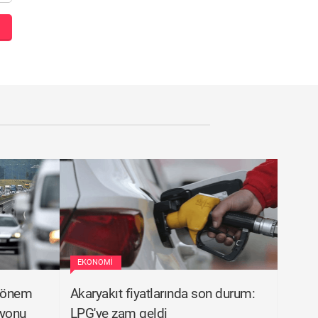
EKONOMI
dönem
Akaryakıt fiyatlarında son durum:
syonu
LPG'ye zam geldi