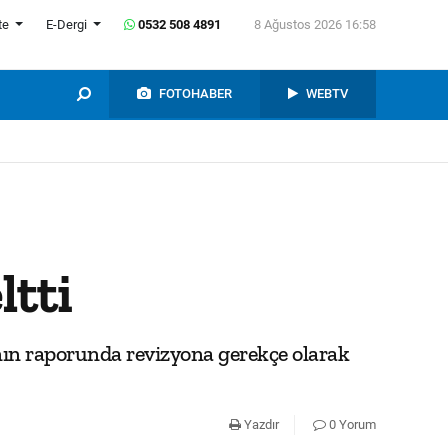
te
E-Dergi
0532 508 4891
8 Ağustos 2026 16:58
FOTOHABER
WEBTV
ltti
nın raporunda revizyona gerekçe olarak
Yazdır
0 Yorum