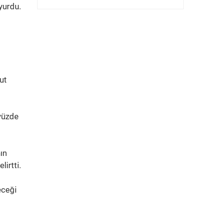
yurdu.
ut
yüzde
ın
irtti.
eceği