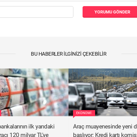
YORUMU GÖNDER
BU HABERLER İLGINIZI ÇEKEBILIR
EKONOMI
ankalarının ilk yarıdaki
Araç muayenesinde yeni 
racı 120 milyar TL'ye
başlıyor: Kredi kartı komi