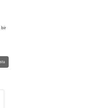
 bir
sta