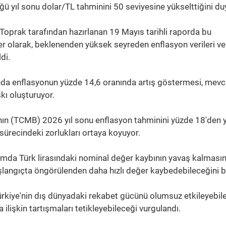
 yıl sonu dolar/TL tahminini 50 seviyesine yükselttiğini du
oprak tarafından hazırlanan 19 Mayıs tarihli raporda bu
r olarak, beklenenden yüksek seyreden enflasyon verileri ve
di.
yında enflasyonun yüzde 14,6 oranında artış göstermesi, mevc
skı oluşturuyor.
ın (TCMB) 2026 yıl sonu enflasyon tahminini yüzde 18'den 
sürecindeki zorlukları ortaya koyuyor.
amda Türk lirasındaki nominal değer kaybının yavaş kalmasın
aşlangıçta öngörülenden daha hızlı değer kaybedebileceğini bel
rkiye'nin dış dünyadaki rekabet gücünü olumsuz etkileyebil
 ilişkin tartışmaları tetikleyebileceği vurgulandı.