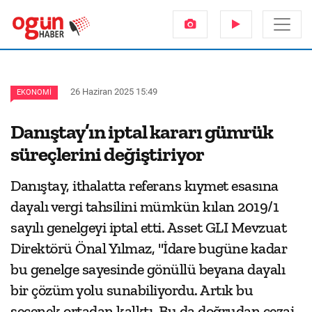
26 Haziran 2025 15:49
EKONOMI
Danıştay’ın iptal kararı gümrük
süreçlerini değiştiriyor
Danıştay, ithalatta referans kıymet esasına
dayalı vergi tahsilini mümkün kılan 2019/1
sayılı genelgeyi iptal etti. Asset GLI Mevzuat
Direktörü Önal Yılmaz, "İdare bugüne kadar
bu genelge sayesinde gönüllü beyana dayalı
bir çözüm yolu sunabiliyordu. Artık bu
seçenek ortadan kalktı. Bu da doğrudan cezai