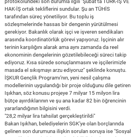
protokolündeki son durumla ilgili "Şubat’ta TÜRK-İŞ VE
HAK-İŞ ortak tekliflerini sundular. Şu an TÜHİS
tarafından süreç yönetiliyor. Bu toplu iş
sözleşmelerinde hassas bir dengenin yürütülmesi
gerekiyor. Bakanlık olarak işçi ve işveren sendikaları
arasında koordinatörlük görevi yapıyoruz. İşçinin alır
terinin karşılığını alarak ama aynı zamanda da reel
ekonominin dengelerinin gözetilebileceği süreci takip
ediyoruz. Kısa sürede sonuçlanmasını ve işçilerimizle
masada el sıkışmayı arzu ediyoruz" şeklinde konuştu.
İŞKUR Gençlik Programı’nın, yeni nesil çalışma
modellerinin uygulandığı bir proje olduğunu dile getiren
Işıkhan, söz konusu projeye 7 milyar 15 milyon lira
bütçe ayırdıklarının ve şu ana kadar 82 bin öğrencinin
yararlandığının bilgisini verdi.
"28,2 milyar lira tahsilat gerçekleştirildi"
Bakan Işıkhan, belediyelerin SGK’ye olan borçlarında
gelinen son durumuna ilişkin sorulan soruya ise "Sosyal