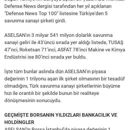
Defense News dergisi tarafından her yıl açıklanan
"Defense News Top 100" listesine Türkiye'den 5
savunma sanayi şirketi girdi.
ASELSAN'ın 3 milyar 541 milyon dolarlık savunma
sanayi geliri ile 43'üncü sırada yer aldığı listede, TUSAŞ
47'nci, Roketsan 71'inci, ASFAT 78'inci Makine ve Kimya
Endüstrisi ise 80'inci sırada yer buldu.
İşte tüm bunlar aslında dün ASELSAN'ın piyasa
değerinin 1 trilyonu aşan ilk şirket olmasının bir tesadüf
olmadığını, Türk savunma sanayi şirketlerinin büyüme
hızı ile orantılı bir şekilde bunun bir realiteye
dönüşmesinin sonucuydu.
GEÇMİŞTE BORSANIN YILDIZLARI BANKACILIK VE
HOLDİNGLER
ASELSAN'In Borsa İstanbul'da piyasa değerinin 1