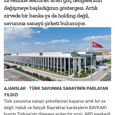
zirvesinde sektörler arası güç dengelerinin
değişmeye başladığının göstergesi. Artık
zirvede bir banka ya da holding değil,
savunma sanayii şirketi bulunuyor.
AJANSLAR
-
TÜRK SAVUNMA SANAYİNİN PARLAYAN
YILDIZI
Türk savunma sanayi şirketlerinin başarısı artık bir sır
değil. Haluk ve Selçuk Bayraktar kardeşlerin BAYKAR'ı
bugün Türkiye'nin dünyaya açılan bir yüzü. ABD merkezli