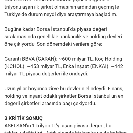
trilyonu aşan ilk şirket olmasının ardından geçmişte
Türkiye'de durum neydi diye araştırmaya başladım.
Bugüne kadar Borsa İstanbul’da piyasa değeri
sıralamasında genellikle bankacılık ve holding devleri
öne çıkıyordu. Son dönemdeki verilere göre:
Garanti BBVA (GARAN): ~600 milyar TL, Koç Holding
(KCHOL): ~453 milyar TL, Enka İnşaat (ENKAI): ~442
milyar TL piyasa değerleri ile öndeydi.
Uzun yıllar boyunca zirve bu devlerin elindeydi. Finans,
holding ve inşaat odaklı şirketler Borsa İstanbul’un en
değerli şirketleri arasında başı çekiyordu.
3 KRİTİK SONUÇ
ASELSAN’ın 1 trilyon TL’yi aşan piyasa değeri, bu
tabloyu değiştirdi. Artık zirvede bir banka ya da holding