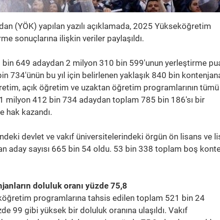
dan (YÖK) yapılan yazılı açıklamada, 2025 Yükseköğretim
e sonuçlarına ilişkin veriler paylaşıldı.
0 bin 649 adaydan 2 milyon 310 bin 599'unun yerleştirme pu
n 734'ünün bu yıl için belirlenen yaklaşık 840 bin kontenjan
ğretim, açık öğretim ve uzaktan öğretim programlarının tümü
n 1 milyon 412 bin 734 adaydan toplam 785 bin 186'sı bir
 hak kazandı.
çindeki devlet ve vakıf üniversitelerindeki örgün ön lisans ve l
n aday sayısı 665 bin 54 oldu. 53 bin 338 toplam boş kont
njanların doluluk oranı yüzde 75,8
eköğretim programlarına tahsis edilen toplam 521 bin 24
de 99 gibi yüksek bir doluluk oranına ulaşıldı. Vakıf