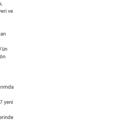
,
eri ve
dan
0'ün
 ön
tarımda
7 yeni
erinde