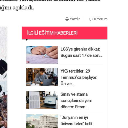
ğını açıkladı.
Yazdır
0 Yorum
İLGILI EĞITIM HABERLERI
LGS'ye girenler dikkat:
Bugün saat 17'de son...
YKS tercihleri 29
Temmuz'da başlıyor:
Üniver...
Sınav ve atama
sonuçlarında yeni
dönem: Resm...
'Dünyanın en iyi
üniversiteleri' belli