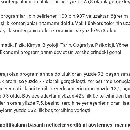
ontenjanların doluluk oranı ise yüzde 75,8 olarak gerçekleşt
m programları için belirlenen 100 bin 907 ve uzaktan öğretim
işilik kontenjanların tamamı doldu. Vakıf üniversitelerinin uz
şilik kontenjanın doluluk oranının ise yüzde 95,3 oldu.
tik, Fizik, Kimya, Biyoloji, Tarih, Coğrafya, Psikoloji, Yönet
ve Ekonomi programlarının devlet üniversitelerindeki genel
barajı olan programlarında doluluk oranı yüzde 72, başarı sıra
k oranı ise yüzde 77 olarak gerçekleşti. Yerleştirme sonuçla
ne yerleşti. İkinci tercihine yerleşenlerin oranı yüzde 12,1, üç
 9,3 oldu. Böylece adayların yüzde 42'si ilk üç tercihinden bir
rin oranı yüzde 7,5, beşinci tercihine yerleşenlerin oranı is
ların yüzde 56'sı ilk beş tercihine yerleşti.
olitikaların başarılı neticeler verdiğini göstermesi memn