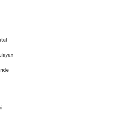
ital
e
ulayan
inde
ni