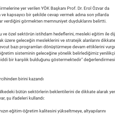
irmelerine yer verilen YÖK Başkanı Prof. Dr. Erol Özvar da
 ve kapsayıcı bir şekilde cevap vermek adına son yıllarda
çlar verdiğini görmekten memnuniyet duyduklarını belirtti.
ve özel sektörün istihdam hedeflerini, mesleki eğitim ile dij
k üzere geleceğin mesleklerini ve stratejik alanlarını dikkat
vcut bazı programları dönüştürmeye devam ettiklerini vurg
öğretim sisteminin geleceğine yönelik belirlediğimiz yenilikçi
 ciddi bir karşılık bulduğunu göstermektedir" değerlendirmes
rcihinden birini kazandı
ülkedeki bütün sektörlerin beklentilerini de dikkate alarak ye
var, şu ifadeleri kullandı:
ızın eğitim-öğretim kalitesini yükseltmeye, altyapılarını