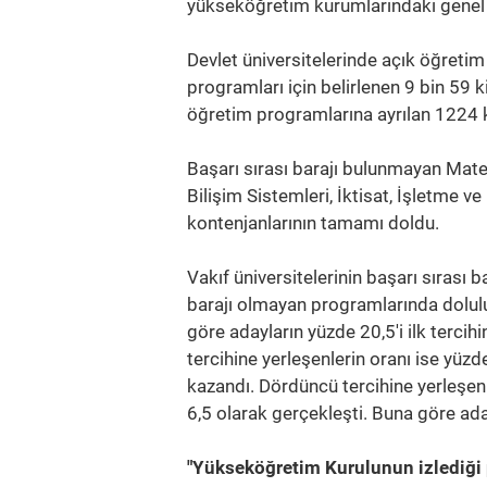
yükseköğretim kurumlarındaki genel k
Devlet üniversitelerinde açık öğreti
programları için belirlenen 9 bin 59 k
öğretim programlarına ayrılan 1224 ki
Başarı sırası barajı bulunmayan Matema
Bilişim Sistemleri, İktisat, İşletme 
kontenjanlarının tamamı doldu.
Vakıf üniversitelerinin başarı sırası 
barajı olmayan programlarında dolulu
göre adayların yüzde 20,5'i ilk tercihi
tercihine yerleşenlerin oranı ise yüzde
kazandı. Dördüncü tercihine yerleşenle
6,5 olarak gerçekleşti. Buna göre aday
"Yükseköğretim Kurulunun izlediği p