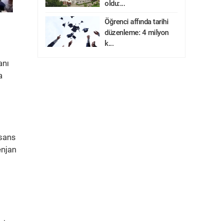
oldu:...
Öğrenci affında tarihi
düzenleme: 4 milyon
k...
anı
a
isans
enjan