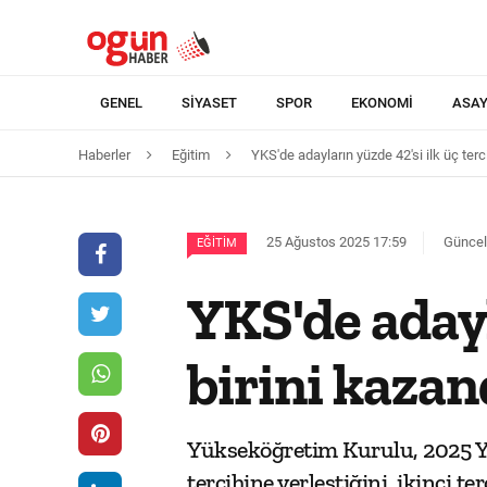
GENEL
SIYASET
SPOR
EKONOMI
ASAY
Haberler
Eğitim
YKS'de adayların yüzde 42'si ilk üç terc
25 Ağustos 2025 17:59
Güncel
EĞITIM
YKS'de adayl
birini kazan
Yükseköğretim Kurulu, 2025 Yü
tercihine yerleştiğini, ikinci t