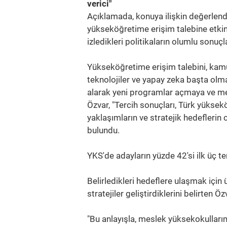
verici"
Açıklamada, konuya ilişkin değerlend
yükseköğretime erişim talebine etkin
izledikleri politikaların olumlu sonu
Yükseköğretime erişim talebini, kamu 
teknolojiler ve yapay zeka başta olma
alarak yeni programlar açmaya ve me
Özvar, "Tercih sonuçları, Türk yüksek
yaklaşımların ve stratejik hedeflerin
bulundu.
YKS'de adayların yüzde 42'si ilk üç te
Belirledikleri hedeflere ulaşmak için 
stratejiler geliştirdiklerini belirten Öz
"Bu anlayışla, meslek yüksekokullarım