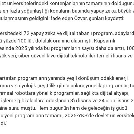
vlet üniversitelerindeki kontenjanlarının tamamının dolduğunu
 en fazla yoğunlaştığı konuların başında yapay zeka, büyük v
gulanmasının geldiğini ifade eden Özvar, şunları kaydetti:
versitedeki 72 yapay zeka ve dijital tabanlı program, adaylar
ü yüzde 100'lük doluluk oranına ulaşmıştı. Kapsamlı
esinde 2025 yılında bu programların sayısı daha da arttı, 10
 veri, siber güvenlik ve dijital teknolojiler temelli lisans ve
rı artırılan programların yanında yeşil dönüşüm odaklı enerji
uma ve biyolojik çeşitlilik gibi alanlara yönelik programlar, 
arımsal robotlara yönelik programlar, sağlıkta dijital altyapı,
i işleme gibi alanlara odaklanan 3'ü lisans ve 24'ü ön lisans 2
rcihine sunulmuştu. Hem bugünün hem de geleceğin iş gücü
 bu yeni programların tamamı, 2025-YKS'de devlet üniversitel
di."