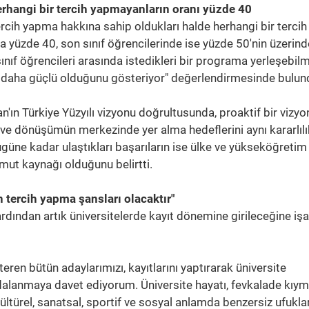
rhangi bir tercih yapmayanların oranı yüzde 40
rcih yapma hakkına sahip oldukları halde herhangi bir tercih
 yüzde 40, son sınıf öğrencilerinde ise yüzde 50'nin üzerind
ınıf öğrencileri arasında istedikleri bir programa yerleşebil
nin daha güçlü olduğunu gösteriyor" değerlendirmesinde bulun
n Türkiye Yüzyılı vizyonu doğrultusunda, proaktif bir vizyo
 ve dönüşümün merkezinde yer alma hedeflerini aynı kararlılı
güne kadar ulaştıkları başarıların ise ülke ve yükseköğretim
umut kaynağı olduğunu belirtti.
 tercih yapma şansları olacaktır"
rdından artık üniversitelerde kayıt dönemine girileceğine işa
ren bütün adaylarımızı, kayıtlarını yaptırarak üniversite
lanmaya davet ediyorum. Üniversite hayatı, fevkalade kıyme
kültürel, sanatsal, sportif ve sosyal anlamda benzersiz ufukla