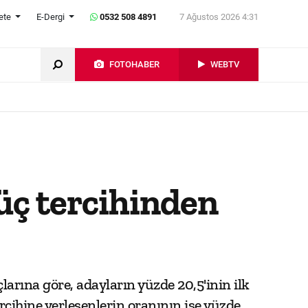
ete
E-Dergi
0532 508 4891
7 Ağustos 2026 4:31
FOTOHABER
WEBTV
 üç tercihinden
rına göre, adayların yüzde 20,5'inin ilk
ercihine yerleşenlerin oranının ise yüzde