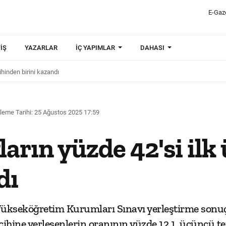
E-Gaz
IŞ
YAZARLAR
İÇ YAPIMLAR
DAHASI
ihinden birini kazandı
leme Tarihi: 25 Ağustos 2025 17:59
arın yüzde 42'si ilk
dı
kseköğretim Kurumları Sınavı yerleştirme sonuçla
ercihine yerleşenlerin oranının yüzde 12,1, üçüncü t