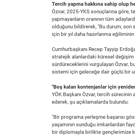
Tercih yapma hakkına sahip olup he
Özvar, 2025-YKS sonuçlarına göre, te
yapmayanların oranının tüm adaylarda
olduğunu bildirerek, "Bu durum, son s
için bir yıl daha hazırlanma eğilimi
Cumhurbaşkanı Recep Tayyip Erdoğan'ı
stratejik alanlardaki küresel değişim
sürdüreceklerini vurgulayan Özvar, bu
sistemi için geleceğe dair güçlü bir 
"Boş kalan kontenjanlar için yeniden
YÖK Başkanı Özvar, tercih sürecinin a
ederek, şu açıklamalarda bulundu:
"Bir programa yerleşme başarısı göste
yaşamının sunduğu imkanlardan fayda
bir diplomayla birlikte gençlerimize 