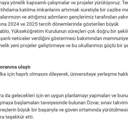
rmaya yönelik kapsamlı çalışmalar ve projeler yürütüyoruz. T
stihdama katılma imkanlarını artırmak suretiyle bir cazibe m
alarımızın ve attığımız adımların gençlerimiz tarafından yak
arına 2024 ve 2025 tercih dönemlerinde gösterilen büyük
tablo, Yükseköğretim Kurulunun süreçleri çok doğru bir şeki
başarılı neticeler verdiğini göstermesi bakımından memnuniye
elik yeni projeler geliştirmeye ve bu okullarımızı güçlü bir ş
oranına ulaştı
ülke için hayırlı olmasını dileyerek, üniversiteye yerleşme hakk
 da gelecekleri için en uygun planlamayı yapmaları ve bunu
şmaya başlamaları tavsiyesinde bulunan Özvar, sınav takvim
eçlerin büyük bir başarıyla ve güven ortamında yürütülmes
a teşekkür etti.