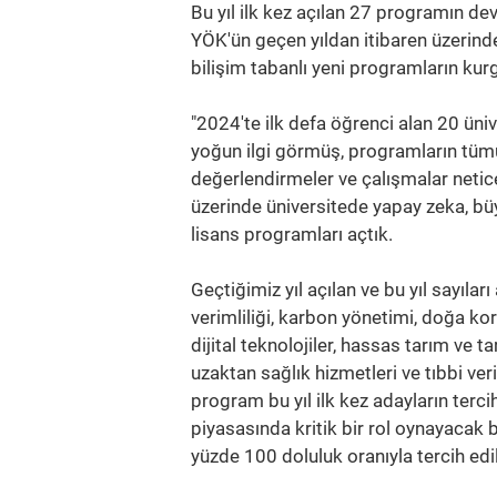
Bu yıl ilk kez açılan 27 programın de
YÖK'ün geçen yıldan itibaren üzerinde
bilişim tabanlı yeni programların kur
"2024'te ilk defa öğrenci alan 20 üni
yoğun ilgi görmüş, programların tüm
değerlendirmeler ve çalışmalar netic
üzerinde üniversitede yapay zeka, büyük
lisans programları açtık.
Geçtiğimiz yıl açılan ve bu yıl sayıla
verimliliği, karbon yönetimi, doğa kor
dijital teknolojiler, hassas tarım ve t
uzaktan sağlık hizmetleri ve tıbbi ver
program bu yıl ilk kez adayların te
piyasasında kritik bir rol oynayacak
yüzde 100 doluluk oranıyla tercih edil