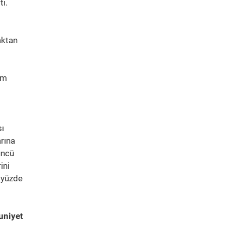
i.
aktan
im
sı
rına
üncü
ini
e yüzde
uniyet