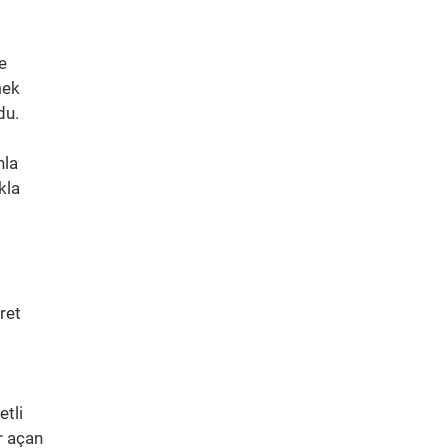
e
mek
du.
nla
kla
ret
tli
r açan