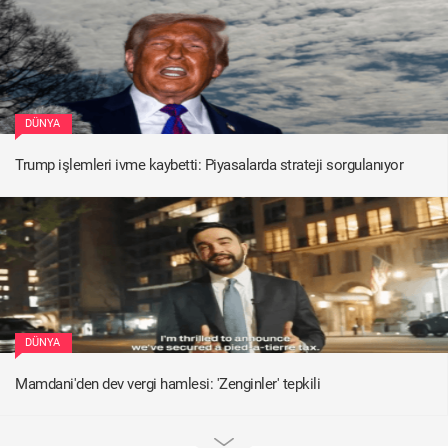
DÜNYA
Trump işlemleri ivme kaybetti: Piyasalarda strateji sorgulanıyor
DÜNYA
Mamdani'den dev vergi hamlesi: 'Zenginler' tepkili