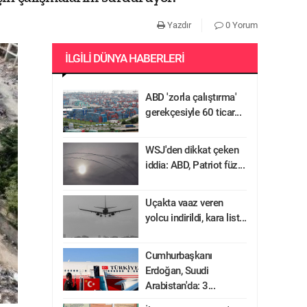
Yazdır
0 Yorum
İLGILI DÜNYA HABERLERI
ABD 'zorla çalıştırma'
gerekçesiyle 60 ticar...
WSJ'den dikkat çeken
iddia: ABD, Patriot füz...
Uçakta vaaz veren
yolcu indirildi, kara list...
Cumhurbaşkanı
Erdoğan, Suudi
Arabistan'da: 3...