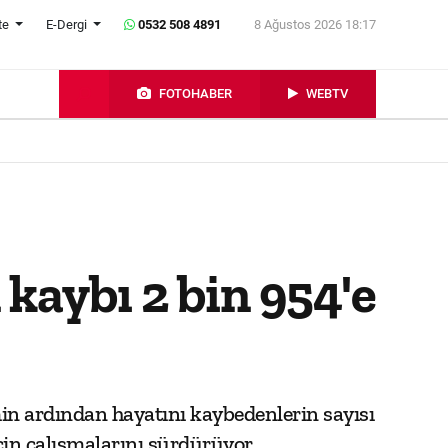
te
E-Dergi
0532 508 4891
8 Ağustos 2026 18:17
FOTOHABER
WEBTV
kaybı 2 bin 954'e
in ardından hayatını kaybedenlerin sayısı
çin çalışmalarını sürdürüyor.