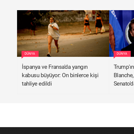
DÜNYA
DÜNYA
İspanya ve Fransa'da yangın
Trump'ın
kabusu büyüyor: On binlerce kişi
Blanche,
tahliye edildi
Senato'd