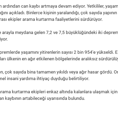
n ardından can kaybı artmaya devam ediyor. Yetkililer, yaşam
tığını açıkladı. Binlerce kişinin yaralandığı, çok sayıda yapının
arası ekipler arama kurtarma faaliyetlerini sürdürüyor.
e arayla meydana gelen 7,2 ve 7,5 büyüklüğündeki iki depre
yor.
premlerde yaşamını yitirenlerin sayısı 2 bin 954'e yükseldi. 
ı ülkenin en ağır etkilenen bölgelerinde aralıksız sürdürülü
en, çok sayıda bina tamamen yıkıldı veya ağır hasar gördü. O
mel insani yardıma ihtiyaç duyduğu belirtiliyor.
l arama kurtarma ekipleri enkaz altında kalanlara ulaşmak için
can kaybının artabileceği uyarısında bulundu.