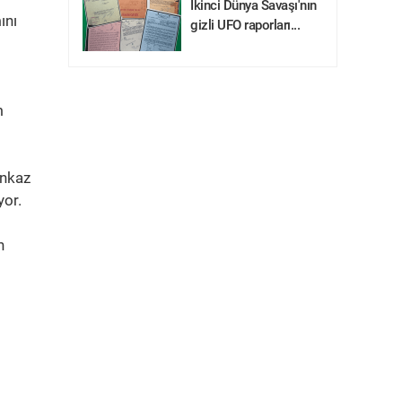
İkinci Dünya Savaşı'nın
ını
gizli UFO raporları...
m
Enkaz
yor.
n