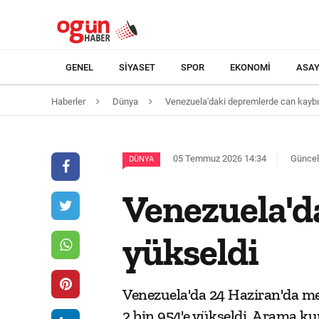
GENEL
SIYASET
SPOR
EKONOMI
ASAY
Haberler
Dünya
Venezuela'daki depremlerde can kaybı 
05 Temmuz 2026 14:34
Güncel
DÜNYA
Venezuela'da
yükseldi
Venezuela'da 24 Haziran'da me
2 bin 954'e yükseldi. Arama ku