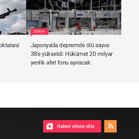
DÜNYA
oktalara'
Japonya'da depremde ölü sayısı
38'e yükseldi: Hükümet 20 milyar
yenlik afet fonu ayıracak
Haberi sitene ekle