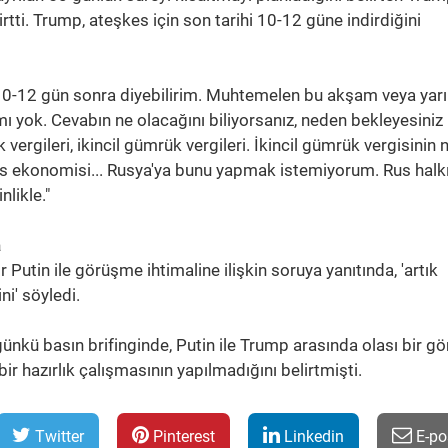
tti. Trump, ateşkes için son tarihi 10-12 güne indirdiğini
 10-12 gün sonra diyebilirim. Muhtemelen bu akşam veya yar
ı yok. Cevabın ne olacağını biliyorsanız, neden bekleyesiniz 
vergileri, ikincil gümrük vergileri. İkincil gümrük vergisinin 
us ekonomisi... Rusya'ya bunu yapmak istemiyorum. Rus halkı
nlikle."
a
Putin ile görüşme ihtimaline ilişkin soruya yanıtında, 'artık
ni' söyledi.
nkü basın brifinginde, Putin ile Trump arasında olası bir 
r hazırlık çalışmasının yapılmadığını belirtmişti.
Twitter
Pinterest
Linkedin
E-po