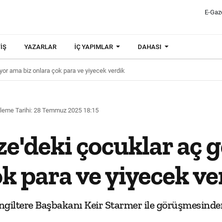
E-Gaz
IŞ
YAZARLAR
İÇ YAPIMLAR
DAHASI
or ama biz onlara çok para ve yiyecek verdik
leme Tarihi: 28 Temmuz 2025 18:15
e'deki çocuklar aç
ok para ve yiyecek ve
iltere Başbakanı Keir Starmer ile görüşmesinden 