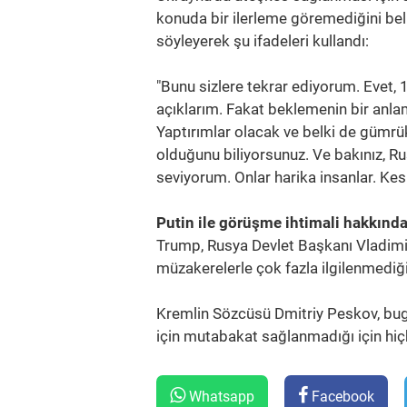
konuda bir ilerleme göremediğini belir
söyleyerek şu ifadeleri kullandı:
"Bunu sizlere tekrar ediyorum. Evet,
açıklarım. Fakat beklemenin bir anlam
Yaptırımlar olacak ve belki de gümrük 
olduğunu biliyorsunuz. Ve bakınız, R
seviyorum. Onlar harika insanlar. Kesi
Putin ile görüşme ihtimali hakkınd
Trump, Rusya Devlet Başkanı Vladimir 
müzakerelerle çok fazla ilgilenmediği
Kremlin Sözcüsü Dmitriy Peskov, bugü
için mutabakat sağlanmadığı için hiçbi
Whatsapp
Facebook