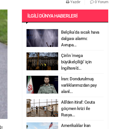
Yazdır
0 Yorum
İLGILI DÜNYA HABERLERI
Belçika'da sıcak hava
dalgası alarmı:
Avrupa...
Çin'in 'mega
büyükelçiliği' için
İngiltere’d...
İran: Dondurulmuş
varlıklarımızdan pay
alanl...
AB’den itiraf: Ceuta
göçmen krizi ile
Rusya...
Amerikalılar İran
ğı