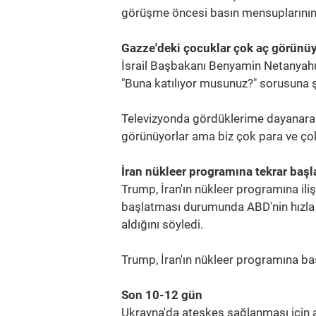
görüşme öncesi basın mensuplarının s
Gazze'deki çocuklar çok aç görünü
İsrail Başbakanı Benyamin Netanyahu
"Buna katılıyor musunuz?" sorusuna ş
Televizyonda gördüklerime dayanara
görünüyorlar ama biz çok para ve çok
İran nükleer programına tekrar başla
Trump, İran'ın nükleer programına ili
başlatması durumunda ABD'nin hızla ka
aldığını söyledi.
Trump, İran'ın nükleer programına başl
Son 10-12 gün
Ukrayna'da ateşkes sağlanması için ay