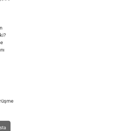
ın
ki?
ne
nı
görüşme
sta