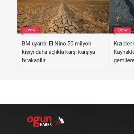
DÜNYA
DÜNYA
BM uyardı: El Nino 50 milyon
Kızılden
kişiyi daha açlıkla karşı karşıya
Kaynakla
bırakabilir
gemilere