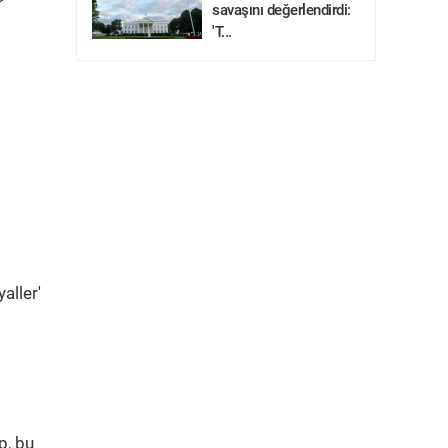
savaşını değerlendirdi:
'T...
aller'
p, bu