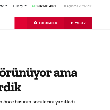
ete
E-Dergi
0532 508 4891
8 Ağustos 2026 2:06
FOTOHABER
WEBTV
 görünüyor ama
rdik
önce basının sorularını yanıtladı.