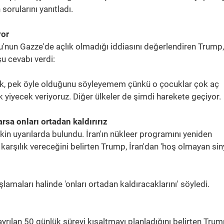
orularını yanıtladı.
yor
'nun Gazze'de açlık olmadığı iddiasını değerlendiren Trump,
u cevabı verdi:
k, pek öyle olduğunu söyleyemem çünkü o çocuklar çok aç
 yiyecek veriyoruz. Diğer ülkeler de şimdi harekete geçiyor.
rsa onları ortadan kaldırırız
şkin uyarılarda bulundu. İran'ın nükleer programını yeniden
rşılık vereceğini belirten Trump, İran'dan 'hoş olmayan siny
amaları halinde 'onları ortadan kaldıracaklarını' söyledi.
rılan 50 günlük süreyi kısaltmayı planladığını belirten Trum