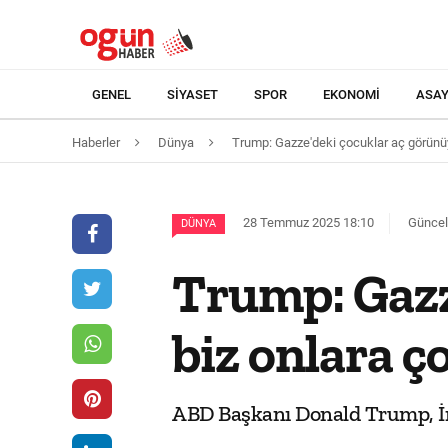
GENEL
SIYASET
SPOR
EKONOMI
ASAY
Haberler
Dünya
Trump: Gazze'deki çocuklar aç görünüy
28 Temmuz 2025 18:10
Güncel
DÜNYA
Trump: Gazz
biz onlara ç
ABD Başkanı Donald Trump, İng