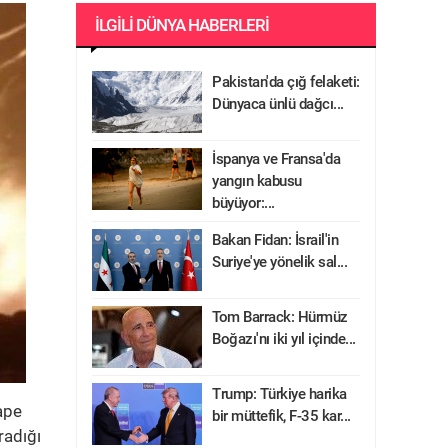
İLGILI DÜNYA HABERLERI
Pakistan'da çığ felaketi:
Dünyaca ünlü dağcı...
İspanya ve Fransa'da
yangın kabusu
büyüyor:...
Bakan Fidan: İsrail'in
Suriye'ye yönelik sal...
Tom Barrack: Hürmüz
Boğazı'nı iki yıl içinde...
Trump: Türkiye harika
ape
bir müttefik, F-35 kar...
radığı