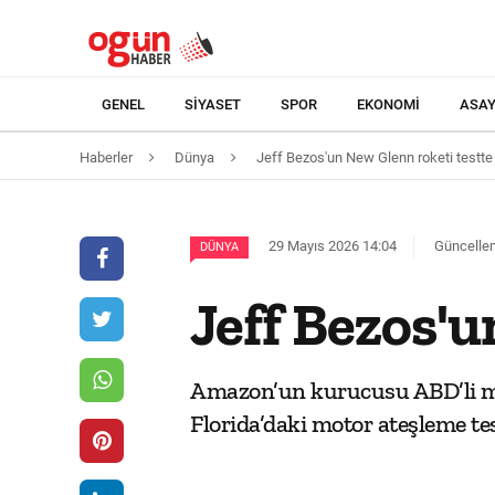
GENEL
SIYASET
SPOR
EKONOMI
ASAY
Haberler
Dünya
Jeff Bezos'un New Glenn roketi testte 
29 Mayıs 2026 14:04
Güncellem
DÜNYA
Jeff Bezos'u
Amazon’un kurucusu ABD’li mil
Florida’daki motor ateşleme tes