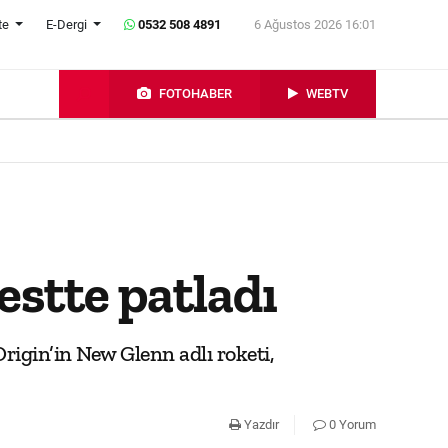
te
E-Dergi
0532 508 4891
6 Ağustos 2026 16:01
FOTOHABER
WEBTV
estte patladı
igin’in New Glenn adlı roketi,
Yazdır
0 Yorum