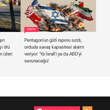
DÜNYA
gın
Pentagon’un gi̇zli̇ raporu sızdı,
şi ölü
orduda savaş kapasitesi alarm
 izleri
veriyor: 'Ya İsrai̇l’i̇ ya da ABD’yi̇
savunacağız'