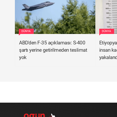
DÜNYA
DÜNYA
ABD'den F-35 açıklaması: S-400
Etiyopya
şartı yerine getirilmeden teslimat
insan kaç
yok
yakaland