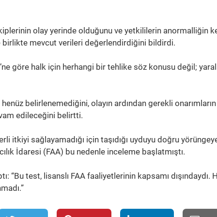
plerinin olay yerinde olduğunu ve yetkililerin anormalliğin k
 birlikte mevcut verileri değerlendirdiğini bildirdi.
e göre halk için herhangi bir tehlike söz konusu değil; yara
henüz belirlenemediğini, olayın ardından gerekli onarımların
vam edileceğini belirtti.
rli itkiyi sağlayamadığı için taşıdığı uyduyu doğru yörüngey
ılık İdaresi (FAA) bu nedenle inceleme başlatmıştı.
ptı: “Bu test, lisanslı FAA faaliyetlerinin kapsamı dışındaydı. 
nmadı.”