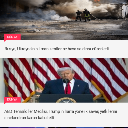
DÜNYA
Rusya, Ukrayna'nın liman kentlerine hava saldırısı düzenledi
DÜNYA
ABD Temsilciler Meclisi, Trump'ın İran'a yönelik savaş yetkilerini
sınırlandıran kararı kabul etti