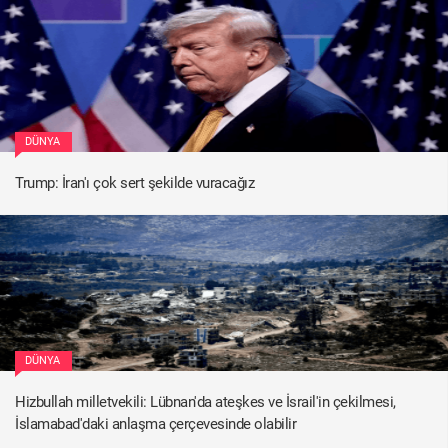
DÜNYA
Trump: İran'ı çok sert şekilde vuracağız
DÜNYA
Hizbullah milletvekili: Lübnan'da ateşkes ve İsrail'in çekilmesi,
İslamabad'daki anlaşma çerçevesinde olabilir